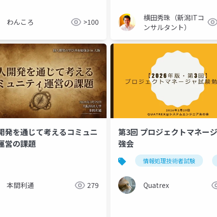
横田秀珠（新潟ITコ
わんころ
>100
ンサルタント）
開発を通じて考えるコミュニ
第3回 プロジェクトマネー
運営の課題
強会
検索技術
ai活用
情報処理技術者試験
本間利通
279
Quatrex