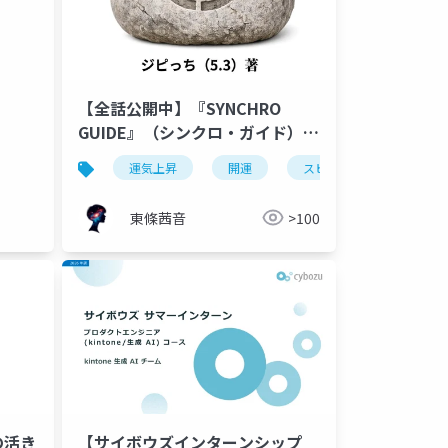
【全話公開中】『SYNCHRO
GUIDE』（シンクロ・ガイド）-
AIが見た、運の流れに乗れる人 –
運気上昇
開運
スピリチュアル
東條茜音
>100
の活き
【サイボウズインターンシップ