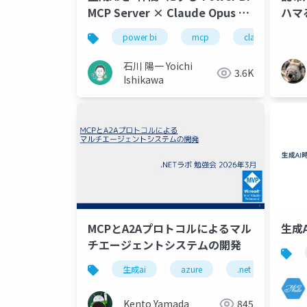
ハマ
MCP Server × Claude Opus を
中心に、全社AI活用に向けた実践
power bi
mcp
claude
のいろいろ
石川 陽一 Yoichi
3.6K
Ishikawa
生成
MCPとA2Aプロトコルによるマル
チエージェントシステムの開発
生成ai
azure
.net
evalu
Kento Yamada
845