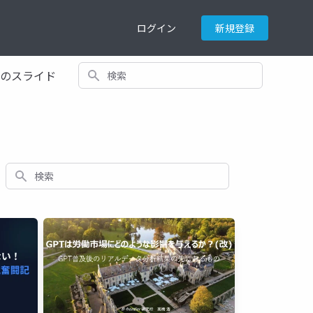
ログイン
新規登録
検索
てのスライド
検索