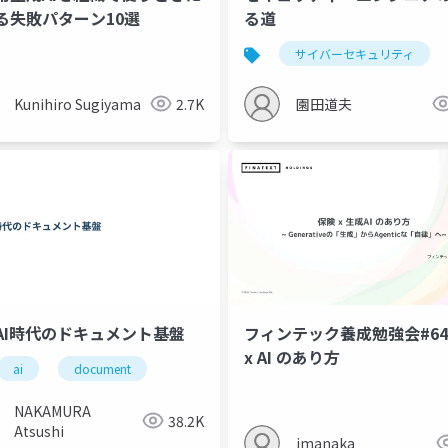
る失敗パターン10選
る道
サイバーセキュリティ
Kunihiro Sugiyama
2.7K
園田道夫
AI時代のドキュメント基盤
フィンテック養成勉強会#64
x AI のあり方
ai
document
ation
ai評価
microsoft extensions
NAKAMURA
38.2K
Atsushi
imanaka