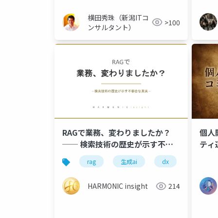
横田秀珠（新潟ITコ
>100
ンサルタント）
RAGで業務、変わりましたか？
個人
── 検索技術の歴史が示す不都
ティ
合な真実
rag
生成ai
dx
業務改革
HARMONIC insight
214