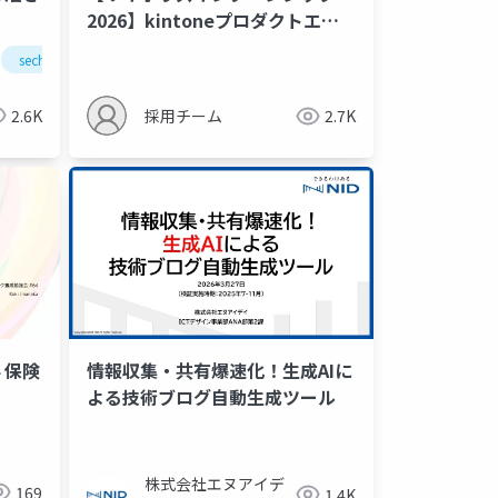
2026】kintoneプロダクトエン
ジニア（生成AI）コース 紹介資
sechack365
生成ai
キャリア
料
2.6K
採用チーム
2.7K
 保険
情報収集・共有爆速化！生成AIに
よる技術ブログ自動生成ツール
株式会社エヌアイデ
169
1.4K