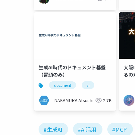
生成AI時代のドキュメント基盤
大阪
（冒頭のみ）
るの
document
ai
NAKAMURA Atsushi
2.7K
#生成AI
#AI活用
#MCP