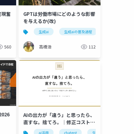
実現奮
GPTは労働市場にどのような影響
を与えるか(改)
生成ai
生成aiの普及過程
労働市場
560
高橋浩
112
026
AIの出力が「違う」と思ったら、
直すな。捨てろ。｜修正コストは
作り直しの10倍
ai活用
chatgpt
生成ai
仕事術