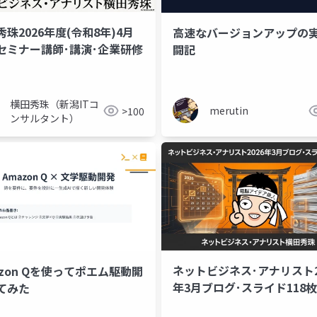
珠2026年度(令和8年)4月
高速なバージョンアップの
セミナー講師･講演･企業研修
闘記
-mcp
codex
claude code
marp
横田秀珠（新潟ITコ
merutin
>100
ンサルタント）
ネットビジネス･アナリスト2
azon Qを使ってポエム駆動開
年3月ブログ･スライド118枚
てみた