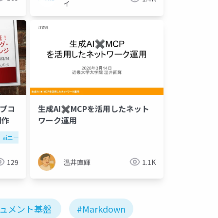
イ
イブコ
生成AI✖️MCPを活用したネット
制作
ワーク運用
aiエージェント
129
温井直輝
1.1K
キュメント基盤
#Markdown