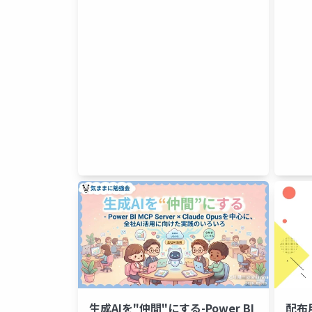
配布
生成AIを"仲間"にする-Power BI