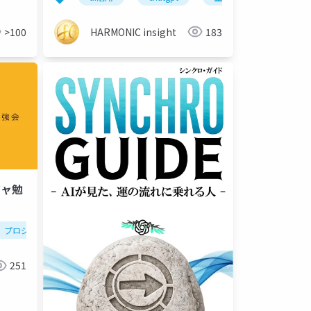
HARMONIC insight
183
>100
ジャ勉
プロジェクトマネージャ
論文
生成ai
251