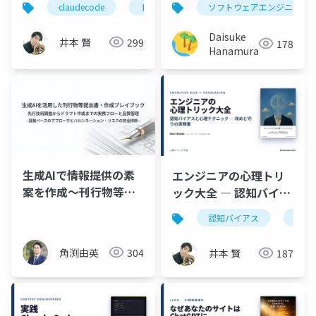
claudecode
トークン効率
ソフトウェアエンジニア
生成ai
aiエー
ークン効率4テク
Daisuke
井本 賢
299
178
Hanamura
生成AIで情報提供の素
エンジニアの心理トリ
案を作成～刊行物等提
ック大全 ― 認知バイア
出書とは～
スと心理テクニック
認知バイアス
心理
（入門）
角渕由英
304
井本 賢
187