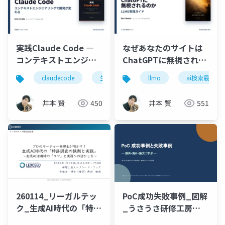
実践Claude Code ―
なぜあなたのサイトは
コンテキストエンジニ
ChatGPTに無視される
アリングで開発が変わ
のか ― LLMO(AI検索最
claudecode
生成ai
コンテキストエンジニアリン
llmo
ai検索最適化
る（入門）
適化)入門
井本 賢
450
井本 賢
551
260114_リーガルテッ
PoC成功失敗事例_図解
ク_生成AI時代の「特許
_うさうさ研修工房
調査の鉄則と実践」
.pptx