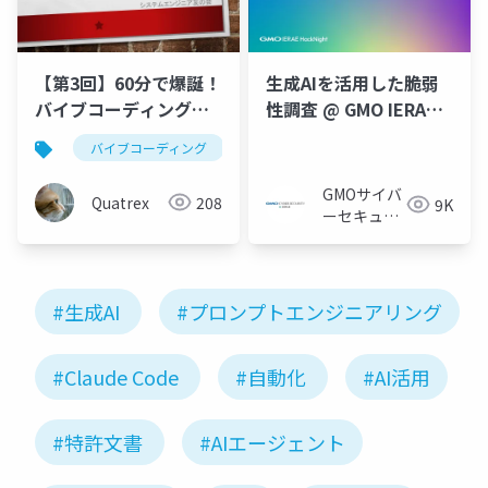
【第3回】60分で爆誕！
生成AIを活用した脆弱
バイブコーディング・
性調査 @ GMO IERAE
生成AIアプリ制作
HackNight #4 「AI時
バイブコーディング
生成ai
システムエンジニア友
代のセキュリティ攻防
戦」
GMOサイバ
Quatrex
208
9K
ーセキュリ
ティ byイエ
ラエ株式会
社
#生成AI
#プロンプトエンジニアリング
#Claude Code
#自動化
#AI活用
#特許文書
#AIエージェント