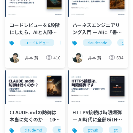
コードレビューを6段階
ハーネスエンジニアリ
にしたら、AIと人間の
ング入門 — AIに「書か
分業が見えた
せる」から「品質を維
コードレビュー
claudecode
claudecode
生成ai
生成ai
ci
持し続ける」へ
井本 賢
410
井本 賢
634
CLAUDE.mdの防御は
HTTPS接続は時限爆弾
本当に効くのか — 10種
― AI時代に全部GitHub
の攻撃で検証してわか
へ、なぜSSH一択なの
claude.md
セキュリティ
github
プロンプトインジェクシ
git