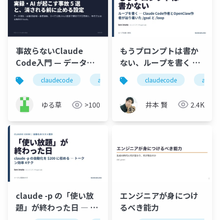
もうプロンプトは書か
事故らないClaude
ない、ループを書く ―
Code入門 — データ消
Claude Code作者と
失・暴走・無断課金を
claudecode
aiエ
claudecode
ai
生成ai
データ消失
OpenClaw作者が辿り
防ぐ実例5選と設定
着いた /goal と /loop
井本 賢
2.4K
ゆる草
>100
claude -p の「使い放
エンジニアが身につけ
題」が終わった日 ― 自
るべき能力
動化を$200に収めるト