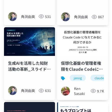
角渕由英
531
角渕由英
867
仮想化基盤の管理者権
生成AIを活用した知財
限をClaude Codeに与
活動の革新_スライド資
えてみると何ができる
料
janog
claude code
か
Ken
角渕由英
631
9.7K
Sasaki