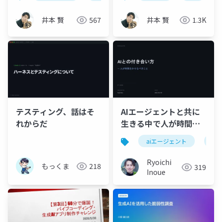
ったこと
か
井本 賢
567
井本 賢
1.3K
テスティング、話はそ
AIエージェントと共に
れからだ
生きる中で人が時間を
かけるべきこと
aiエージェント
生成
Ryoichi
もっくま
218
319
Inoue