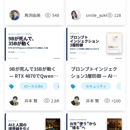
角渕由英
548
smile_yukiko_it
128
9Bが死んで35Bが動く
プロンプトインジェク
— RTX 4070でQwen
ション3層防御 — AIエ
3.5を全モデル検証
ージェント時代のセキ
ローカルllm
qwen
gpu
セキュリティ
ollama
プロ
ュリティ実践
井本 賢
2.8K
井本 賢
>100