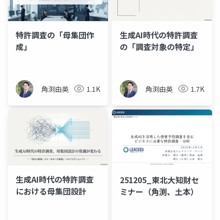
特許調査の「母集団作
生成AI時代の特許調査
成」
の「調査対象の特定」
角渕由英
1.1K
角渕由英
1.7K
生成AI時代の特許調査
251205_東北大知財セ
における母集団設計
ミナー（角渕、土本）