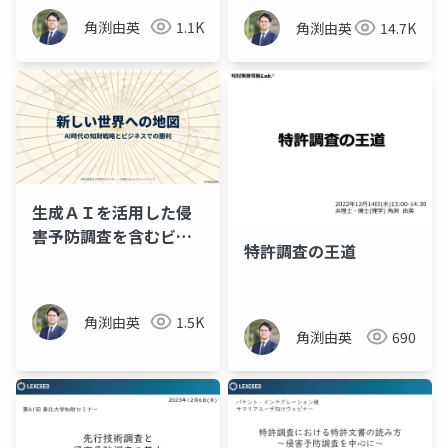
角渕由英
1.1K
角渕由英
14.7K
生成ＡＩを活用した侵
害予防調査を含むビジ
特許調査の王道
ネスに必要な特許調
査・分析（プレゼン資
料）
角渕由英
1.5K
角渕由英
690