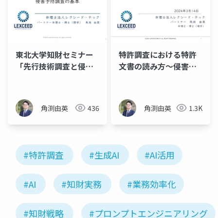
東北大学知財セミナー
特許調査における特許
「先行技術調査と侵害
文書の読み方～侵害予
予防調査の基本」
防調査を中心に～
角渕由英
436
角渕由英
1.3K
#特許調査
#生成AI
#AI活用
#AI
#知財実務
#業務効率化
#知財戦略
#プロンプトエンジニアリング