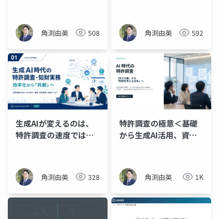
への活かし方
角渕由英
508
角渕由英
592
生成AIが変えるのは、
特許調査の極意＜基礎
特許調査の速度ではな
から生成AI活用、資格
く「知財の伝わり方」
の活かし方まで＞
角渕由英
328
角渕由英
1K