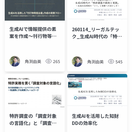
生成AIで情報提供の素
260114_リーガルテッ
案を作成～刊行物等提
ク_生成AI時代の「特許
出書とは～
調査の鉄則と実践」
角渕由英
265
角渕由英
545
特許調査の「調査対象
生成AIを活用した知財
の言語化」と「調査観
DDの効率化
点の設計」