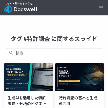
Ope
タグ #特許調査 に関するスライド
検索
生成AIを活用した特許
特許調査の基本と生成
調査・分析のビジネス
AI活用