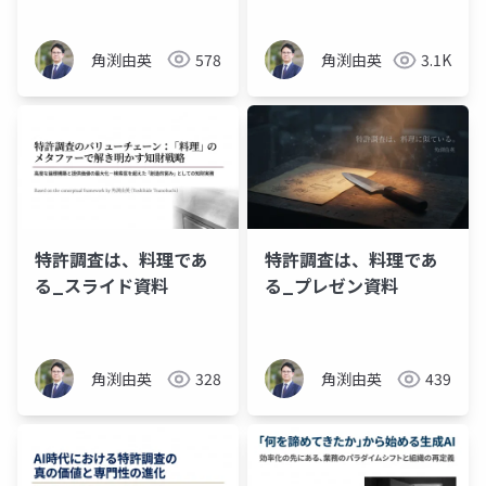
角渕由英
578
角渕由英
3.1K
特許調査は、料理であ
特許調査は、料理であ
る_スライド資料
る_プレゼン資料
角渕由英
328
角渕由英
439