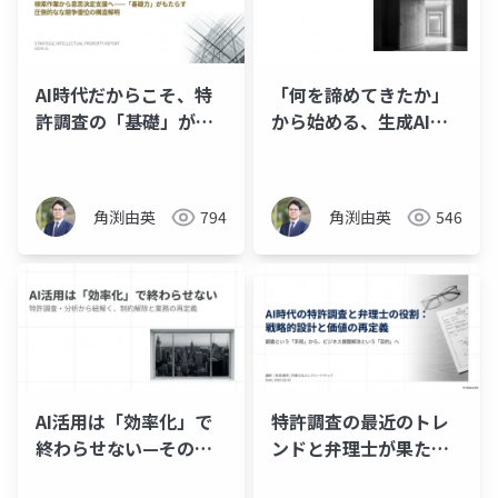
AI時代だからこそ、特
「何を諦めてきたか」
許調査の「基礎」が価
から始める、生成AIの
値になる
話
角渕由英
794
角渕由英
546
AI活用は「効率化」で
特許調査の最近のトレ
終わらせない—その先
ンドと弁理士が果たす
の景色
べき役割