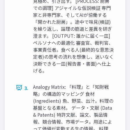
見極め、引き出す。 [PROCESS: 厨房
での調理] アジャイルな仮説検証 専門
家と非専門家、そしてAIが協働する
「開かれた厨房」。途中で味見(検証)
を繰り返し、論理の筋道と差異を研ぎ
澄ます。 [OUTPUT: 誰かに届く一皿]
ペルソナへの最適化 審査官、裁判官、
事業責任者。食べる人(最終的な意思決
定者)の思考の流れを想像し、迷いなく
決断できる一皿(報告書・書面)へ仕上
げる。
Analogy Matrix: 「料理」と「知財戦
3.
略」の構造的マッピング 食材
(Ingredients) 魚、野菜、出汁。料理の
基盤となる素材。 データ・文献 (Data
& Patents) 特許文献、論文、製品情
報、競合情報、市場データ。用途によ
って価値が変動する生の情報。 料理