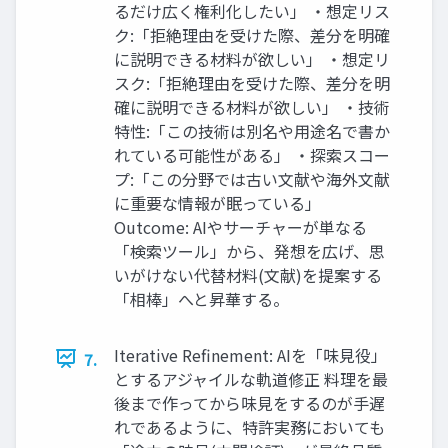
るだけ広く権利化したい」 ・想定リス
ク:「拒絶理由を受けた際、差分を明確
に説明できる材料が欲しい」 ・想定リ
スク:「拒絶理由を受けた際、差分を明
確に説明できる材料が欲しい」 ・技術
特性:「この技術は別名や用途名で書か
れている可能性がある」 ・探索スコー
プ:「この分野では古い文献や海外文献
に重要な情報が眠っている」
Outcome: AIやサーチャーが単なる
「検索ツール」から、発想を広げ、思
いがけない代替材料(文献)を提案する
「相棒」へと昇華する。
Iterative Refinement: AIを「味見役」
7.
とするアジャイルな軌道修正 料理を最
後まで作ってから味見をするのが手遅
れであるように、特許実務においても