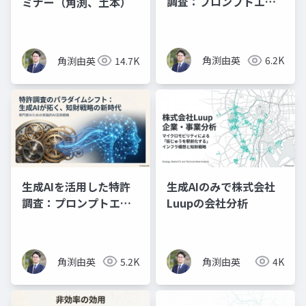
調査：プロンプトエン
ミナー（角渕、土本）
ジニアリングの理論と
実践（スライド資料）
角渕由英
6.2K
角渕由英
14.7K
生成AIを活用した特許
生成AIのみで株式会社
調査：プロンプトエン
Luupの会社分析
ジニアリングの理論と
実践（プレゼン資料）
角渕由英
5.2K
角渕由英
4K