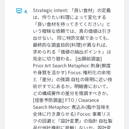
Strategic Intent: 「良い食材」の定義
4.
は、作りたい料理によって変化する
「良い食材を持ってきてください」と
いう曖昧な依頼では、真の価値は引き
出せない。 同じ特許文献であっても、
最終的な調査目的(料理)が異なれば、
求められる「価値の抽出ポイント」は
完全に切り替わる。 [出願前調査]
Prior Art Search Metaphor: 刺身(鮮度
や身質を活かす) Focus: 権利化の余地
と「差分」の強調 自社の発明に近い技
術がすでにあるか。明細書において、
どの構成要件の差分を強調すべきか。
[侵害予防調査] FTO / Clearance
Search Metaphor: 煮込み(脂や旨味を
全体に行き渡らせる) Focus: 事業リス
クの回避と「設計変更」の指針 自社製
品が他社権利に抵触しないか。設計変