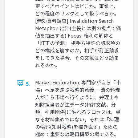
更すべきポイントはどこか。事業上、
どの程度のリスクとして扱うべきか。
[無効資料調査] Invalidation Search
Metaphor: 出汁(主役とは別の視点で価
値を抽出する) Focus: 権利の解体と
「訂正の予測」 相手方特許の請求項の
どの構成を崩すのか。相手が訂正請求
をしてきた場合、その文献はどう読ま
れるのか。
Market Exploration: 専門家が自ら「市
5.
場」へ足を運ぶ戦略的意義 一流の料理
人が自ら市場へ行くように、弁理士や
知財担当者が生データ(特許文献、分
類、引用関係)に触れるプロセスは、単
なる材料集めではない。それは「料理
の輪郭(知財戦略)を描き直す」ための
極めて重要な戦略再構築の場である。