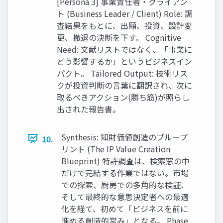
[Persona 3] 事業責任者・クライアン
ト (Business Leader / Client) Role: 調
査結果をもとに、出願、投資、設計変
更、撤退の決断を下す。 Cognitive
Need: 文献リストではなく、「事業に
どう影響するか」というビジネスイン
パクト。 Tailored Output: 技術リス
クが投資判断の言葉に翻訳され、次に
取るべきアクション(勝ち筋)が照らし
出された報告書。
Synthesis: 知財価値創造のブループ
10.
リント (The IP Value Creation
Blueprint) 特許調査は、検索窓の中
だけで完結する作業ではない。市場
での探索、厨房での多角的な検証、
そして最終的な意思決定者への最適
化を経て、初めて「ビジネスを前に
進める創造的営み」となる。 Phase