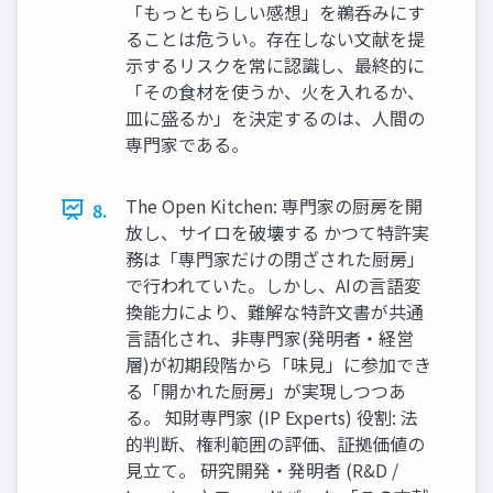
「もっともらしい感想」を鵜呑みにす
ることは危うい。存在しない文献を提
示するリスクを常に認識し、最終的に
「その食材を使うか、火を入れるか、
皿に盛るか」を決定するのは、人間の
専門家である。
The Open Kitchen: 専門家の厨房を開
8.
放し、サイロを破壊する かつて特許実
務は「専門家だけの閉ざされた厨房」
で行われていた。しかし、AIの言語変
換能力により、難解な特許文書が共通
言語化され、非専門家(発明者・経営
層)が初期段階から「味見」に参加でき
る「開かれた厨房」が実現しつつあ
る。 知財専門家 (IP Experts) 役割: 法
的判断、権利範囲の評価、証拠価値の
見立て。 研究開発・発明者 (R&D /