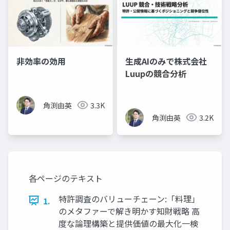
非効率の効用
生成AIのみで株式会社
Luupの競合分析
角渕由英
3.3K
角渕由英
3.2K
各ページのテキスト
特許調査のバリューチェーン:「料理」
1.
のメタファーで解き明かす知財戦略 高
度な論理構築と提供価値の最大化一検