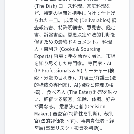
(The Dish) コース料理、家庭料理な
ど、特定の場面と相手に向けて仕上げ
られた一皿。 成果物 (Deliverables) 調
査報告書、特許明細書、意見書、鑑定
書、訴訟書面。意思決定や法的判断を
促すための最終ドキュメント。 料理
人・目利き (Cooks & Sourcing
Experts) 厨房で手を動かす者と、市場
を知り尽くした専門家。 専門家・AI
(IP Professionals & AI) サーチャー(検
索・分類の目利き)、弁理士/弁護士(法
的構成の専門家)、AI(探索と整理の相
棒)。 食べる人 (The Eater) 料理を味わ
い、評価する顧客。年齢、体調、好み
が異なる。 意思決定者 (Decision
Makers) 審査官(特許性を判断)、裁判
官(法的評価を下す)、事業責任者・経
営層(事業リスク・投資を判断)。