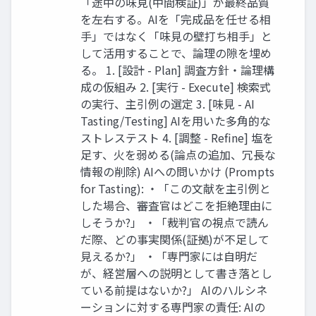
「途中の味見(中間検証)」が最終品質
を左右する。AIを「完成品を任せる相
手」ではなく「味見の壁打ち相手」と
して活用することで、論理の隙を埋め
る。 1. [設計 - Plan] 調査方針・論理構
成の仮組み 2. [実行 - Execute] 検索式
の実行、主引例の選定 3. [味見 - AI
Tasting/Testing] AIを用いた多角的な
ストレステスト 4. [調整 - Refine] 塩を
足す、火を弱める(論点の追加、冗長な
情報の削除) AIへの問いかけ (Prompts
for Tasting): ・「この文献を主引例と
した場合、審査官はどこを拒絶理由に
しそうか?」 ・「裁判官の視点で読ん
だ際、どの事実関係(証拠)が不足して
見えるか?」 ・「専門家には自明だ
が、経営層への説明として書き落とし
ている前提はないか?」 AIのハルシネ
ーションに対する専門家の責任: AIの