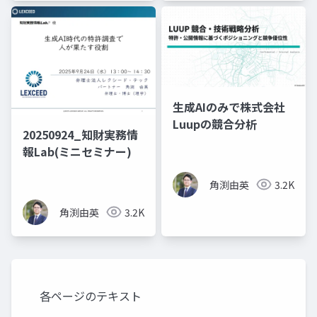
生成AIのみで株式会社
Luupの競合分析
20250924_知財実務情
報Lab(ミニセミナー)
角渕由英
3.2K
角渕由英
3.2K
各ページのテキスト