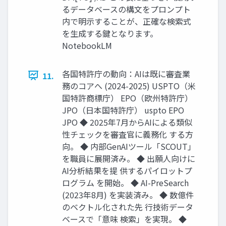
るデータベースの構文をプロンプト
内で明示することが、正確な検索式
を生成する鍵となります。
NotebookLM
各国特許庁の動向：AIは既に審査業
11.
務のコアへ (2024-2025) USPTO（米
国特許商標庁） EPO（欧州特許庁）
JPO（日本国特許庁） uspto EPO
JPO ◆ 2025年7月からAIによる類似
性チェックを審査官に義務化 する方
向。 ◆ 内部GenAIツール「SCOUT」
を職員に展開済み。 ◆ 出願人向けに
AI分析結果を提 供するパイロットプ
ログラム を開始。 ◆ AI-PreSearch
(2023年8月) を実装済み。 ◆ 数億件
のベクトル化された先 行技術データ
ベースで「意味 検索」を実現。 ◆