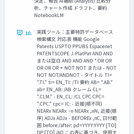
決定、報告 AI補助 (Analysis) 比較分
析、チャート作成 ドラフト、要約
NotebookLM
実践ツール：主要特許データベース
10.
検索構文 対応表 機能 Google
Patents USPTO PPUBS Espacenet
PATENTSCOPE J-PlatPat AND AND
または空白 AND AND AND * OR OR
OR OR OR + NOT NOT または - NOT
NOT NOT/ANDNOT - タイトル TI=
".TI." ti= EN_TI: /TI 要約 AB= ".AB."
ab= EN_AB: /AB クレーム CL=
".CLM." - EN_CL: /CL CPC CPC=
".CPC." cpc= IC: - 近接(順不同)
NEARx NEARx ~n NEARx ,nN, 近接(順
序) ADJx ADJx - BEFOREx ,nC, 日付範
囲 before:/after: pd=YYYY:YYYY [TO]
DP:[TO] /AD この表に基づき、使用す