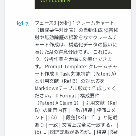
NotebookLM
フェーズ3 [分析]：クレームチャート
7.
（構成要件対比表）の自動生成 侵害検
討や無効論証の根幹をなすクレームチ
ャート作成は、構造化データの扱いに
長けたAIの得意分野です。 これによ
り、分析作業を大幅に効率化できま
す。 Prompt Template: クレームチャ
ート作成 # Task 対象特許（Patent A）
と引用文献（Ref B）の対比表を
Markdownテーブル形式で作成してく
ださい。 # Format | 構成要件
（Patent A Claim 1） | 引用文献（Ref
B）の開示内容 | 一致/相違 | 評価コメ
ント | | (a) ... | 段落[XX]に「...」と記載
あり | 一致 | 文言上完全に一致する。 |
(b) ... | 関連記載があるが... | 相違 | Ref