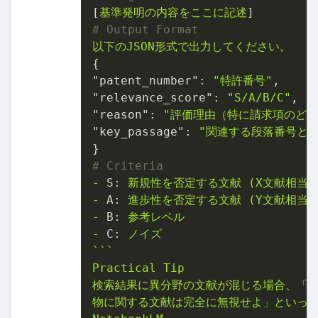
[
基準発明の内容をここに記述
# Output Format
以下のJSON形式で出力してください。
"patent_number":
"特許番号"
"relevance_score":
"S/A/B/C"
"reason":
"評価理由（特に請求項のどの
"key_passage":
"関連する段落番号と引
# Criteria
-
S:
新規性を否定する文献
(X文献相当)
-
A:
進歩性を否定する文献
(Y文献相当)
-
B:
参考レベル
-
C:
ノイズ
```
Practical
Tip
検索結果に異分野の文献が混じる場合、「
物に関する文献は完全に無視せよ」といっ