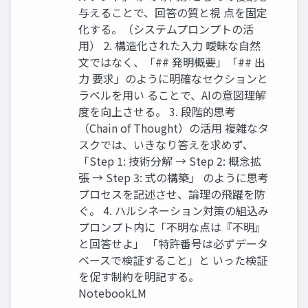
与えることで、回答の質と視 点を固定
化する。（システムプロンプトの活
用） 2. 構造化された入力 曖昧な自然
文ではなく、「## 発明概要」「## 出
力 要求」のように明確なセクションと
ラベルを用い ることで、AIの意図理解
度を向上させる。 3. 段階的思考
（Chain of Thought）の活用 複雑なタ
スクでは、いきなり答えを求めず、
「Step 1: 技術分解 → Step 2: 概念拡
張 → Step 3: 式の構築」 のように思考
プロセスを記述させ、論理の飛躍を防
ぐ。 4. ハルシネーション対策の組込み
プロンプト内に「不明な点は『不明』
と回答せよ」 「特許番号は必ずデータ
ベースで検証すること」と いった検証
を促す制約を明記する。
NotebookLM