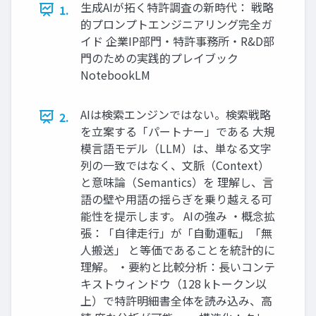
生成AIが拓く特許調査の新時代： 戦略
1.
的プロンプトエンジニアリング完全ガ
イド 企業IP部門・特許事務所・R&D部
門のための実践的プレイブック
NotebookLM
AIは検索エンジンではない。検索戦略
2.
を立案する「パートナー」である 大規
模言語モデル（LLM）は、単なる文字
列の一致ではなく、文脈（Context）
と意味論（Semantics）を 理解し、言
語の壁や用語の揺らぎを乗り越える可
能性を提示します。 AIの強み ・概念拡
張：「自律走行」が「自動運転」「無
人搬送」 と等価であることを統計的に
理解。 ・要約と比較分析：長いコンテ
キストウィンドウ（128 kトークン以
上）で特許明細書全体を読み込み、高