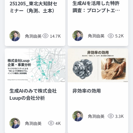
生成AIを活用した特許
251205_東北大知財セ
調査：プロンプトエン
ミナー（角渕、土本）
ジニアリングの理論と
実践（プレゼン資料）
角渕由英
5.2K
角渕由英
14.7K
生成AIのみで株式会社
非効率の効用
Luupの会社分析
角渕由英
3.3K
角渕由英
4K