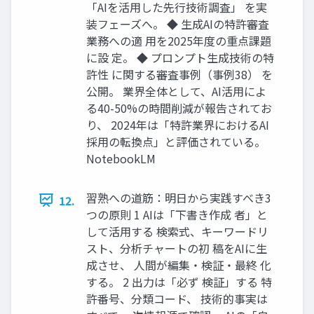
「AIを活用した先行技術調査」 を実
装フェーズへ。 ◆ 生成AIの特許審査
業務への適 用を2025年度の重点課題
に設 定。 ◆ プロンプト生成技術の特
許性 に関する審査事例（事例38） を
公開。 業界全体として、AI活用によ
る40-50%の時間削減が報告されてお
り、 2024年は「特許業界におけるAI
採用の転換点」と評価されている。
NotebookLM
習熟への道筋：明日から実践すべき3
12.
つの原則 1 AIは「下書き作成 者」と
して活用する 検索式、キーワードリ
スト、分析チャートの初 稿をAIに生
成させ、 人間が編集・検証・最終 化
する。 2 出力は「必ず 検証」する 特
許番号、分類コード、 技術的事実は