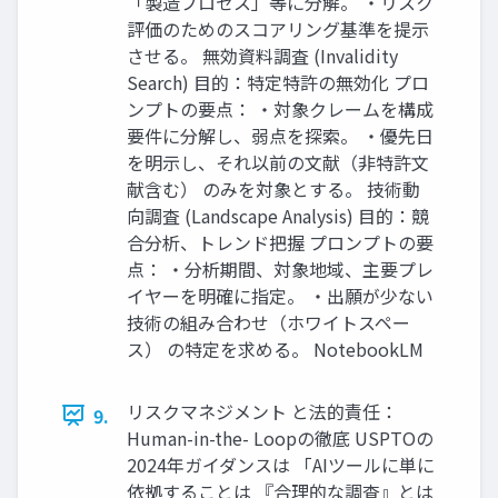
「製造プロセス」等に分解。 ・リスク
評価のためのスコアリング基準を提示
させる。 無効資料調査 (Invalidity
Search) 目的：特定特許の無効化 プロ
ンプトの要点： ・対象クレームを構成
要件に分解し、弱点を探索。 ・優先日
を明示し、それ以前の文献（非特許文
献含む） のみを対象とする。 技術動
向調査 (Landscape Analysis) 目的：競
合分析、トレンド把握 プロンプトの要
点： ・分析期間、対象地域、主要プレ
イヤーを明確に指定。 ・出願が少ない
技術の組み合わせ（ホワイトスペー
ス） の特定を求める。 NotebookLM
リスクマネジメント と法的責任：
9.
Human-in-the- Loopの徹底 USPTOの
2024年ガイダンスは 「AIツールに単に
依拠することは 『合理的な調査』とは