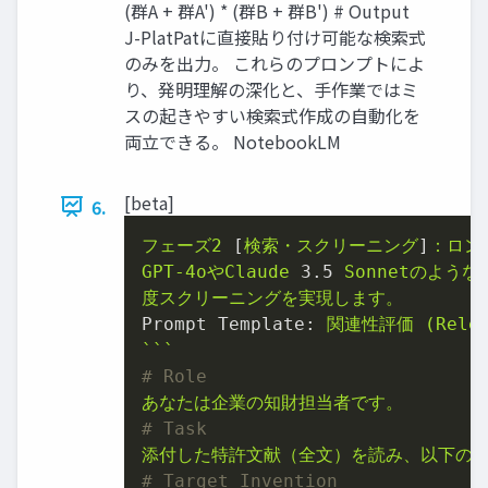
(群A + 群A') * (群B + 群B') # Output
J-PlatPatに直接貼り付け可能な検索式
のみを出力。 これらのプロンプトによ
り、発明理解の深化と、手作業ではミ
スの起きやすい検索式作成の自動化を
両立できる。 NotebookLM
[beta]
6.
フェーズ2
 [
検索・スクリーニング
]
：ロン
GPT-4oやClaude
3.5
Sonnetのよ
度スクリーニングを実現します。
Prompt Template:
関連性評価
(Rele
```
# Role
あなたは企業の知財担当者です。
# Task
添付した特許文献（全文）を読み、以下の
# Target Invention