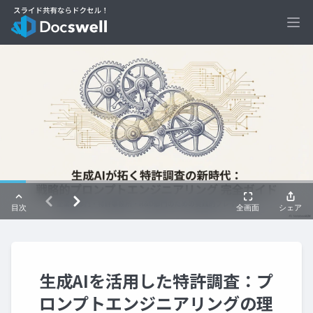
Ope
生成AIを活用した特許調査：プ
ロンプトエンジニアリングの理