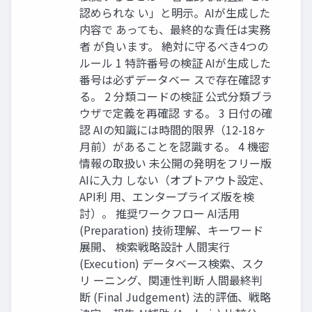
認められな い」と明示。AIが生成した
内容で あっても、最終的な責任は実務
者 が負います。 絶対に守るべき4つの
ルール 1 特許番号の検証 AIが生成した
番号は必ずデータベー スで存在確認す
る。 2 分類コードの検証 公式分類ブラ
ウザで定義を再確認 する。 3 日付の確
認 AIの知識には時間的限界（12-18ヶ
月前）があることを認識する。 4 機密
情報の取扱い 未公開の発明をフリー版
AIに入力 しない（オプトアウト設定、
API利 用、エンタープライズ版を検
討）。 推奨ワークフロー AI活用
(Preparation) 技術理解、キーワード
展開、 検索戦略設計 人間実行
(Execution) データベース検索、スク
リ ーニング、関連性判断 人間最終判
断 (Final Judgement) 法的評価、戦略