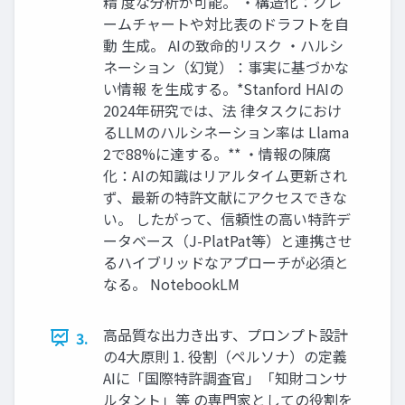
精 度な分析が可能。 ・構造化：クレ
ームチャートや対比表のドラフトを自
動 生成。 AIの致命的リスク ・ハルシ
ネーション（幻覚）：事実に基づかな
い情報 を生成する。*Stanford HAIの
2024年研究では、法 律タスクにおけ
るLLMのハルシネーション率は Llama
2で88%に達する。** ・情報の陳腐
化：AIの知識はリアルタイム更新され
ず、最新の特許文献にアクセスできな
い。 したがって、信頼性の高い特許デ
ータベース（J-PlatPat等）と連携させ
るハイブリッドなアプローチが必須と
なる。 NotebookLM
高品質な出力き出す、プロンプト設計
3.
の4大原則 1. 役割（ペルソナ）の定義
AIに「国際特許調査官」「知財コンサ
ルタント」等 の専門家としての役割を