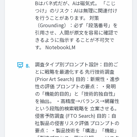
Bはバネ式だが、Aは磁気式。 「こじ
つけ」のリスク：AIは無理に関連付け
を行うことがあります。 対策
（Grounding）：必ず「段落番号」を
引用させ、人間が原文を容易に確認で
きるように指示す ることが不可欠で
す。 NotebookLM
調査タイプ別プロンプト設計：目的ご
8.
とに戦略を最適化する 先行技術調査
(Prior Art Search) 目的：新規性・進歩
性の評価 プロンプトの要点： ・発明
の「機能的目的」と「技術的独自性」
を抽出。 ・高精度→バランス→網羅性
という段階的検索戦略を 立案させる。
侵害予防調査 (FTO Search) 目的：自
社製品の侵害リスク評価 プロンプトの
要点： ・製品技術を「構造」「機能」