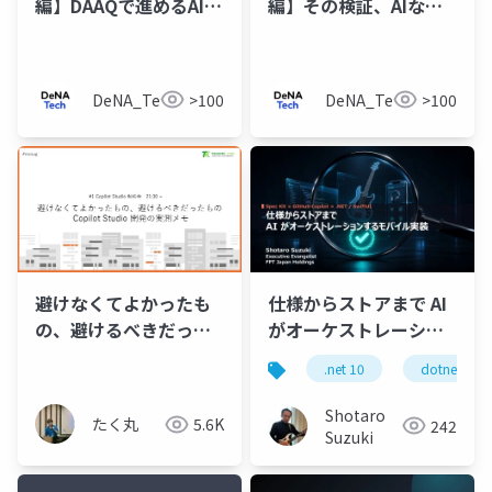
編】DAAQで進めるAI時
編】その検証、AIなら
代のnongame QA
即日です 〜ストア審
査・倫理審査の実践〜
DeNA_Tech
>100
DeNA_Tech
>100
仕様からストアまで AI
避けなくてよかったも
がオーケストレーショ
の、避けるべきだった
ンするモバイル実装
もの Copilot Studio 開
.net 10
dotnet
発の実測メモ #mcsug
Shotaro
たく丸
5.6K
242
Suzuki