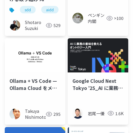
Native Practical
sdd
aidd
spec kit
github copilot
ペンギン
>100
内閣
Shotaro
529
Suzuki
Google Cloud Next
Ollama + VS Code —
Tokyo ’25_AI に業務の
Ollama Cloud をメイ
意味を教えるオントロ
ンのコーディング AI に
ジー入門
する
Takuya
岩尾一優
1.6K
295
Nishimoto