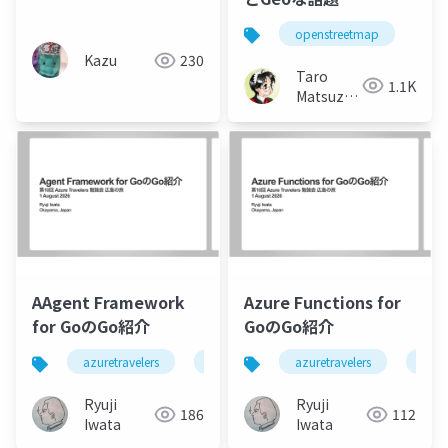
openstreetmap
Kazu
230
Taro
1.1K
Matsuzawa
aka. btm
AAgent Framework
Azure Functions for
for GoのGo紹介
GoのGo紹介
azuretravelers
agent
go
azuretravelers
azur
Ryuji
Ryuji
186
112
Iwata
Iwata