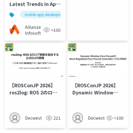
ニア
Latest Trends in App
Development
mobile app development
app development
Allianze
>100
Infosoft
【ROSConJP 2026】
【ROSConJP 2026】
ros2log: ROS 2のログ
Dynamic Window
制御を統合する公式CLI
Pure PursuitのNav2
の開発
Regulated Pure
Pursuit Controllerへ
Decwest
221
Decwest
>100
の公式統合