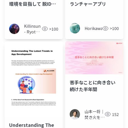
環境を目指して 脱IDE
ランチャーアプリ
を始めた話
Killinsun
Horikawa
>100
>100
- Ryota
Takeuchi
苦手なことに向き合い
続けた半年間
山本一将｜
152
焚き火を愛
するエンジ
Understanding The