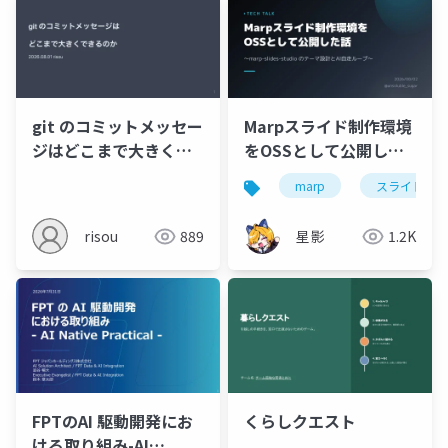
git のコミットメッセー
Marpスライド制作環境
ジはどこまで大きくで
をOSSとして公開した
きるのか
話 〜marp-slides-
marp
スライド
studio のテーマ設計と
AI自走ループ〜
risou
889
星影
1.2K
FPTのAI 駆動開発にお
くらしクエスト
ける取り組み-AI