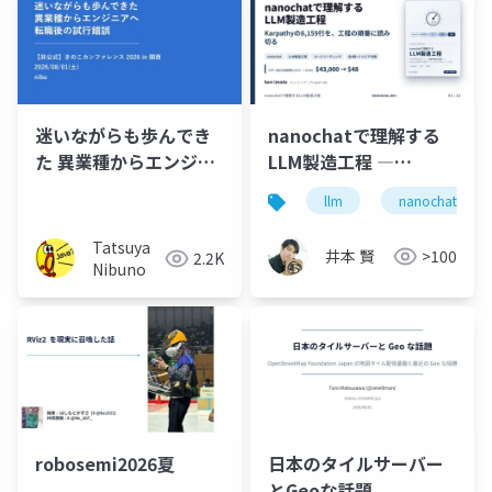
迷いながらも歩んでき
nanochatで理解する
た 異業種からエンジニ
LLM製造工程 ―
アへ転職した後の試行
tokenizer訓練からチ
llm
nanochat
錯誤
ャットCLIまで、
Karpathyの8,159行を
Tatsuya
井本 賢
>100
2.2K
読み切る
Nibuno
日本のタイルサーバー
robosemi2026夏
とGeoな話題