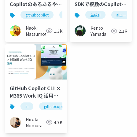
Copilotのあるあるや小
SDKで複数のCopilotを
ネタを言いたい_共有用
起動してA2Aプロトコ
githubcopilot
github
生成ai
aiエージェ
ルで接続する方法
Naoki
Kento
1.3K
2.1K
Matsumoto
Yamada
GitHub Copilot CLI ×
M365 Work IQ 活用ネ
タ
ai
githubcopilot
Hiroki
4.7K
Nomura