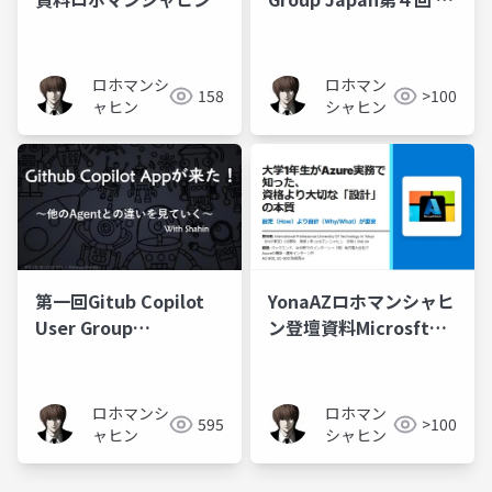
壇資料 ロホマン シャ
ヒン
ロホマンシ
ロホマン
158
>100
ャヒン
シャヒン
第一回Gitub Copilot
YonaAZロホマンシャヒ
User Group
ン登壇資料Microsft
Japan（Gh-CUG）登
Azure
壇資料－ロホマンシャ
ヒン
ロホマンシ
ロホマン
595
>100
ャヒン
シャヒン