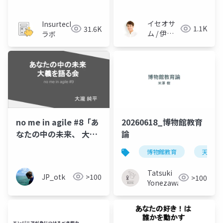
小さな​変化の​つくりか
た
イセオサ
Insurtech
1.1K
31.6K
ム / 伊勢
ラボ
修
no me in agile #8「あ
20260618_博物館教育
なたの中の未来、 大義
論
を語る会」
博物館教育
天文学
Tatsuki
JP_otk
>100
>100
Yonezawa