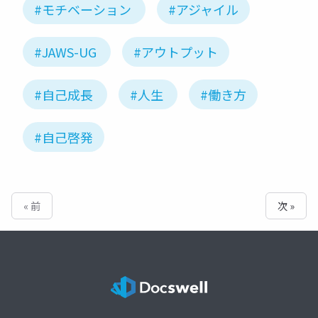
#モチベーション
#アジャイル
#JAWS-UG
#アウトプット
#自己成長
#人生
#働き方
#自己啓発
« 前
次 »