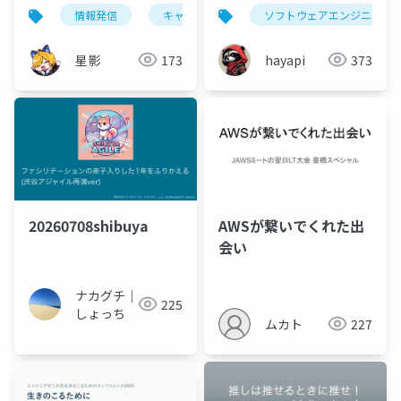
うこと〜
スの話(公開版)
情報発信
キャリア
ソフトウェアエンジニア
星影
173
hayapi
373
20260708shibuya
AWSが繋いでくれた出
会い
ナカグチ｜
225
しょっち
ムカト
227