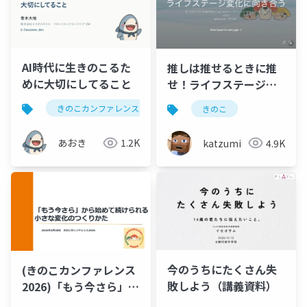
AI時代に生きのこるた
推しは推せるときに推
めに大切にしてること
せ！ライフステージ変
化に向き合う
きのこカンファレンス2026
きのこ
あおき
1.2K
katzumi
4.9K
今のうちにたくさん失
(きのこカンファレンス
敗しよう（講義資料）
2026)「もう​今さら」か
ら​始めて​続けられる、​