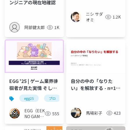
ンジニアの現在地確認
ニシ サダ
1.2K
オミ
阿部健太郎
1K
EGG '25 | ゲーム業界徘
自分の中の「なりた
徊者が見た実情 そして
い」を解放する - n=1
仕事と自主制作の両立
のキャリア探索記
egg25
プロ
について
EGG（EEKANJI
馬場彩子
423
555
NO GAME
GAKKAI）