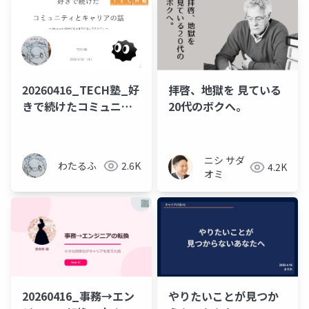
20260416_TECH塾_好
拝啓、地獄を 見ている
きで続けたコミュニテ
20代のボクへ。
ィとキャリアの話
ニシ サダ
わたるふ
2.6K
4.2K
オミ
20260416_事務→エン
やりたいことが見つか