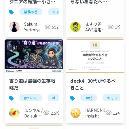
ジニアの転換～小さな
らないあなたへ
効率化がキャリアを変
_20260416キャリアLT
業務改善
キャリア
えた話～
会#1
Sakura
ますの＠
552
1K
Yurimiya
AWS運用保
守 Lv1.1
寄り道は最強の生存戦
deck4_30代がやるべ
略だ
きこと
gcc2026
ai
キャリア
30代
コンテキスト
キャリア
えひやん /
HARMONIC
2.5K
124
Daisuke
insight
YAMAURA