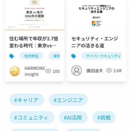
住む場所で年収が2.7倍
セキュリティ・エンジ
変わる時代｜東京vs地
ニアの活きる道
方 2050年の現実
地方移住
東京
キャリア
サイバーセキュリティ
年収
20
HARMONIC
園田道夫
2.6K
100
insight
#キャリア
#エンジニア
#コミュニティ
#AI活用
#挑戦