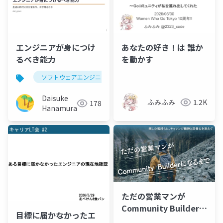
エンジニアが身につけ
あなたの好き！は 誰か
るべき能力
を動かす
ソフトウェアエンジニア
エンジニア
生成ai
Daisuke
ふみふみ
1.2K
178
Hanamura
ただの営業マンが
Community Builderに
目標に届かなかったエ
なるまで