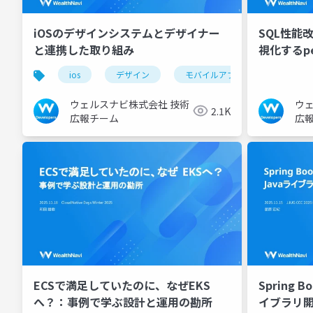
iOSのデザインシステムとデザイナー
SQL性能
と連携した取り組み
視化するp
ios
デザイン
モバイルアプリ
wealthna
ウェルスナビ株式会社 技術
ウ
2.1K
広報チーム
広
ECSで満足していたのに、なぜEKS
Spring
へ？：事例で学ぶ設計と運用の勘所
イブラリ