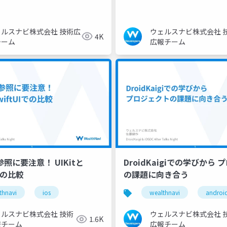
ェルスナビ株式会社 技術広
ウェルスナビ株式会社 
4K
チーム
広報チーム
参照に要注意！ UIKitと
DroidKaigiでの学びから
Iでの比較
の課題に向き合う
thnavi
ios
wealthnavi
androi
ェルスナビ株式会社 技術
ウェルスナビ株式会社 
1.6K
報チーム
広報チーム