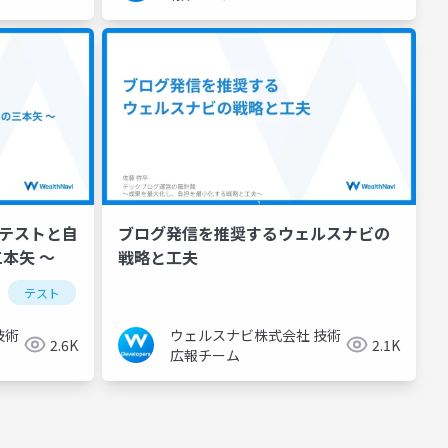
動テストと自
ブログ発信を推奨するウェルスナビの
本矢 〜
戦略と工夫
テスト
技術
ウェルスナビ株式会社 技術
2.6K
2.1K
広報チーム