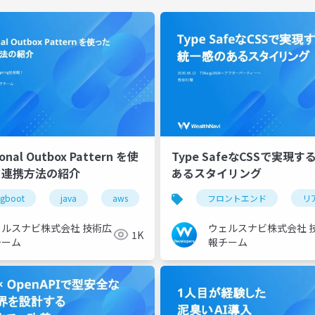
ional Outbox Pattern を使
Type SafeなCSSで実現す
タ連携方法の紹介
あるスタイリング
ngboot
java
aws
jjug
フロントエンド
リ
ェルスナビ株式会社 技術広
ウェルスナビ株式会社 
1K
チーム
報チーム