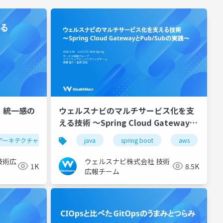
る 統一感の
ウェルスナビのマルチサービス化を支
える技術 〜Spring Cloud Gatewayと
Pub/Subの実践〜
アーキテクチャ
java
spring boot
aws
we
技術広
ウェルスナビ株式会社 技術
1K
8.5K
広報チーム