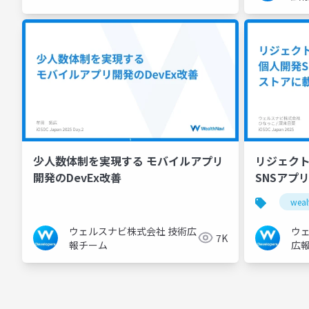
少人数体制を実現する モバイルアプリ
リジェクト
開発のDevEx改善
SNSアプ
weal
ウェルスナビ株式会社 技術広
ウ
7K
報チーム
広