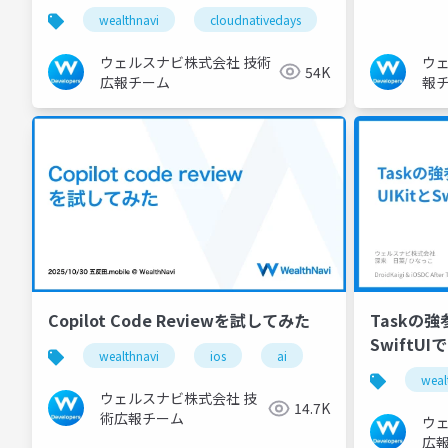
wealthnavi
cloudnativedays
eks
ecs
ウェルスナビ株式会社 技術
ウ
54K
広報チーム
報
Copilot Code Reviewを試してみた
Taskの強
SwiftU
wealthnavi
ios
ai
weal
ウェルスナビ株式会社 技
14.7K
術広報チーム
ウ
広