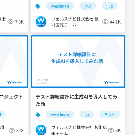
安全設計
wealthnavi
java
jjug
技術
ウェルスナビ株式会社 技
7.8K
44.1K
術広報チーム
 プロジェクト
テスト詳細設計に生成AIを導入してみ
た話
d
wealthnavi
qa
テスト
技術
ウェルスナビ株式会社 技術広
873
3K
報チーム