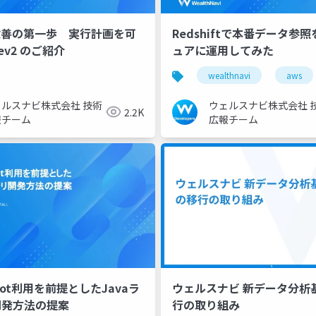
改善の第一歩 実行計画を可
Redshiftで本番データ参
ev2 のご紹介
ュアに運用してみた
vi
wealthnavi
aws
ェルスナビ株式会社 技術
ウェルスナビ株式会社 
2.2K
報チーム
広報チーム
 Boot利用を前提としたJavaラ
ウェルスナビ 新データ分析
開発方法の提案
行の取り組み