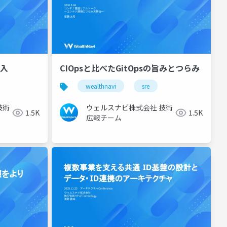
導入
CIOpsと比べたGitOpsの旨みとつらみ
wealthnavi
sre
技術
ウェルスナビ株式会社 技術
1.5K
1.5K
広報チーム