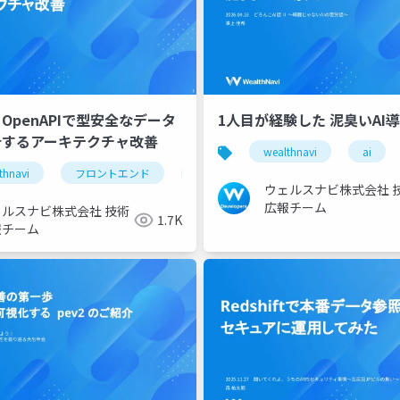
 × OpenAPIで型安全なデータ
1人目が経験した 泥臭いAI
計するアーキテクチャ改善
wealthnavi
ai
thnavi
フロントエンド
tskaigi
ウェルスナビ株式会社 
広報チーム
ェルスナビ株式会社 技術
1.7K
報チーム