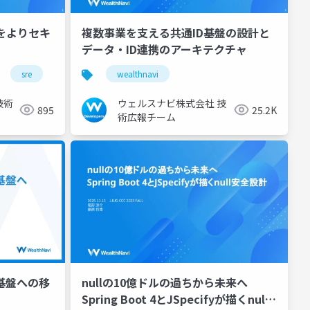
照をよりセキ
複数事業を支える共通ID基盤の設計と
データ・ID連携のアーキテクチャ
sre
wealthnavi
技術
ウェルスナビ株式会社 技
895
25.2K
術広報チーム
基盤への移
nullの10億ドルの過ちから未来へ
Spring Boot 4とJSpecifyが描くnull