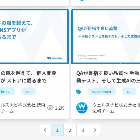
の嵐を越えて、 個人開発
QAが目指す良い品質〜 手
リが ストアに載るまで
動テスト、そして生成AIの三
thnavi
ios
wealthnavi
qa
ェルスナビ株式会社 技術
ウェルスナビ株式会社 
3.2K
報チーム
広報チーム
1
2
3