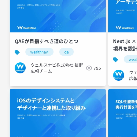
QAEが目指すべき道のひとつ
Next.js
境界を設
wealthnavi
qa
weal
ウェルスナビ株式会社 技術
795
広報チーム
ウ
広