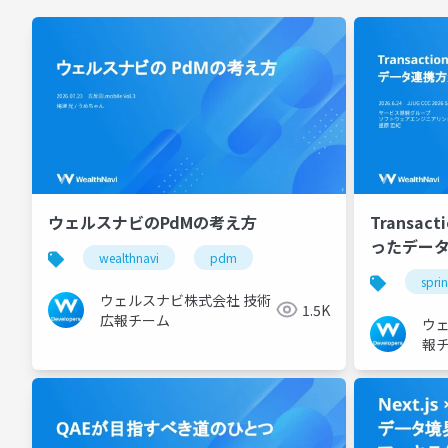
ウェルスナビのPdMの考え方
Transact
ったデー
wealthnavi
pdm
spri
ウェルスナビ株式会社 技術
1.5K
広報チーム
ウ
報