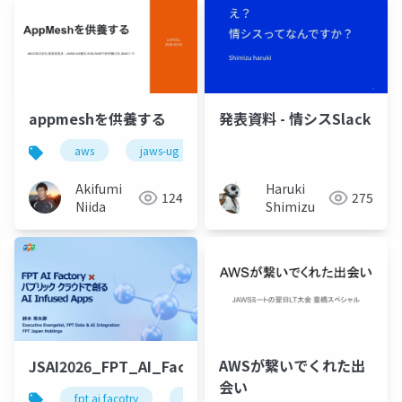
appmeshを供養する
発表資料 - 情シスSlack
aws
jaws-ug
Akifumi
Haruki
124
275
Niida
Shimizu
AWSが繋いでくれた出
JSAI2026_FPT_AI_Factory_v3
会い
fpt ai facotry
gpu cloud
nvidia
google c