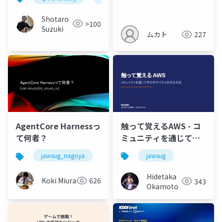
Shotaro
>100
Suzuki
ムカト
227
触って覚えるAWS - コ
AgentCore Harnessっ
ミュニティを通じて学
て何者？
びのサイクルを作る方
jawsug
jawsug_nagoya
jawsug
法
Hidetaka
Koki Miura
626
343
Okamoto