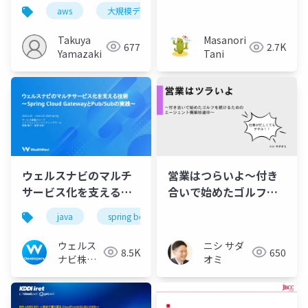
―IcebergとSparkの仕
クチャ変更して得た学
aws
大規模データ
s3 tables
glue spark j
組みと実践―
び
Takuya
Masanori
677
2.7K
Yamazaki
Tani
ウェルスナビのマルチ
営業はつらいよ〜付き
サービス化を支える技
合いで始めたゴルフを
術 〜Spring Cloud
続けるためのエージェ
java
spring boot
aws
wealthnavi
GatewayとPub/Subの
ント構築珍道中〜
実践〜
ウェルス
ニシ サダ
8.5K
650
ナビ株式
オミ
会社 技術
広報チー
ム