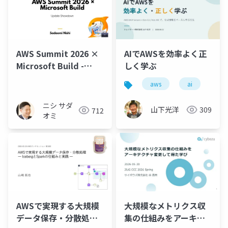
AWS Summit 2026 ×
AIでAWSを効率よく正
Microsoft Build -
しく学ぶ
Update Showdown
aws
ai
ニシ サダ
山下光洋
309
712
オミ
AWSで実現する大規模
大規模なメトリクス収
データ保存・分散処理
集の仕組みをアーキテ