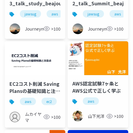
3_talk_study_beajouneyman
2_talk_Summit_beajou
jawsug
aws
栃木
jawsug
コミュニティ
aws
Journeyman
>100
Journeyman
>100
AWS認定試験7ヶ条と
EC2コスト削減 Saving
AWS公式で正しく学ぶ
Plansの基礎知識と注意
点
aws
aws
ec2
savingplans
ムカイヤ
山下光洋
>100
>100
マ