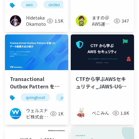
まらない」開発戦略
aws
circleci
devops
ai駆動開発
Hidetaka
ますの＠
1.5K
347
Okamoto
AWS運用
保守 Lv1.1
Transactional
CTFから学ぶAWSセキ
Outbox Pattern を使
ュリティ_JAWS-UG福
ったデータ連携方法の
岡#26
springboot
java
aws
jjug
紹介
ウェルスナ
べこみん
1.8K
1K
ビ株式会社
技術広報チ
ーム