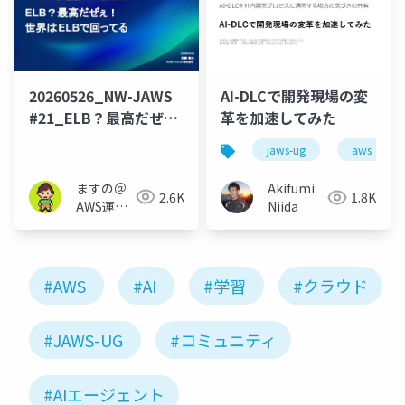
20260526_NW-JAWS
AI-DLCで開発現場の変
#21_ELB？最高だぜ
革を加速してみた
ぇ！ 世界はELBで回っ
jaws-ug
aws
てる
ますの＠
Akifumi
2.6K
1.8K
AWS運用
Niida
保守 Lv1.1
#AWS
#AI
#学習
#クラウド
#JAWS-UG
#コミュニティ
#AIエージェント