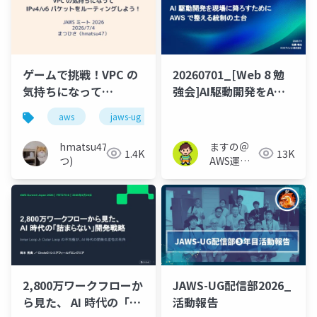
ゲームで挑戦！VPC の
20260701_[Web 8 勉
気持ちになって
強会]AI駆動開発をAWS
IPv4/v6 パケットをル
で整える統制の土台で
aws
jaws-ug
ipv6
ーティングしよう！
使えそうなOSSを試し
たらダメだったお話
hmatsu47(ま
ますの＠
1.4K
13K
つ)
AWS運用
保守 Lv1.1
2,800万ワークフローか
JAWS-UG配信部2026_
ら見た、 AI 時代の「詰
活動報告