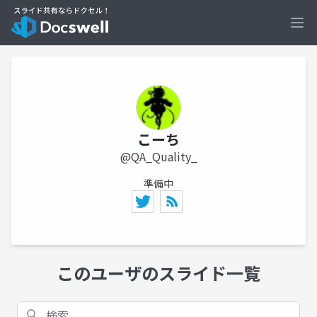
Ope
こーち
@QA_Quality_
準備中
このユーザのスライド一覧
検索