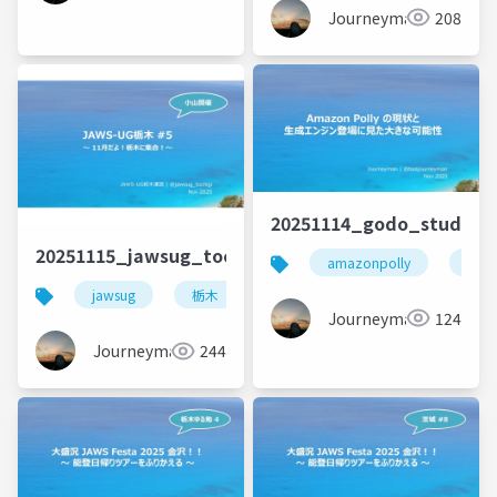
Journeyman
208
20251114_godo_study_
20251115_jawsug_tochigi_5_openning_beajouney
amazonpolly
bedr
jawsug
栃木
aws
Journeyman
124
Journeyman
244