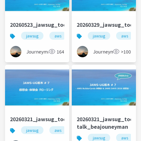
20260523_jawsug_tochigi_8_openning_beajouney
20260329_jawsug_toch
jawsug
aws
栃木
jawsug
コミュニティ
aws
Journeyman
164
Journeyman
>100
20260321_jawsug_tochigi_7_closing_beajouneym
20260321_jawsug_tochig
talk_beajouneyman
jawsug
aws
栃木
コミュニティ
jawsug
aws