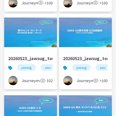
Journeyman
>100
Journeyman
>100
20260523_jawsug_tochigi_8_talk_beajouneyman
20260523_jawsug_tochi
jawsug
aws
栃木
jawsug
コミュニティ
aws
Journeyman
102
Journeyman
>100