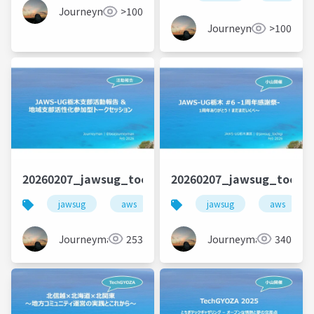
Journeyman
>100
Journeyman
>100
20260207_jawsug_tochigi_6_closingtalk_beajoun
20260207_jawsug_tochig
jawsug
aws
栃木
jawsug
コミュニティ
aws
Journeyman
253
Journeyman
340