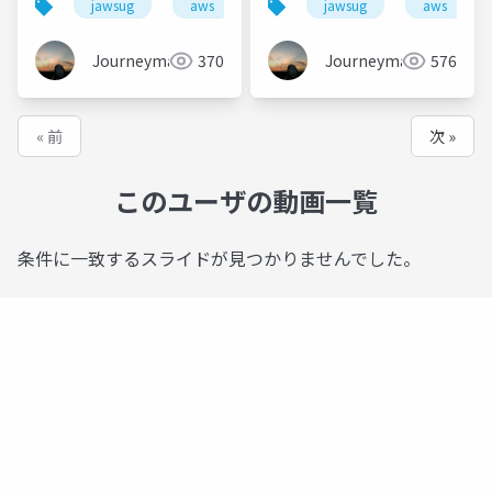
jawsug
aws
amazonconnect
jawsug
aws
acgr
Journeyman
370
Journeyman
576
« 前
次 »
このユーザの動画一覧
条件に一致するスライドが見つかりませんでした。