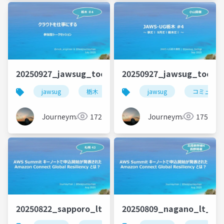
20250927_jawsug_tochigi_4_talk_beajouneyman
20250927_jawsug_tochi
jawsug
栃木
コミュニティ
jawsug
コミュニテ
Journeyman
172
Journeyman
175
20250822_sapporo_lt_beajouneyman
20250809_nagano_lt_be