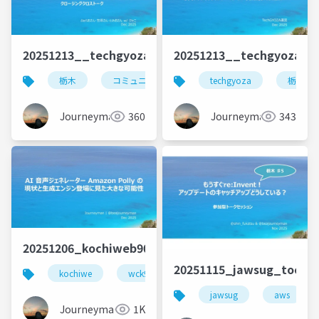
20251213__techgyoza_closingtalk_beajouneyman
20251213__techgyoza_O
栃木
コミュニティ
techgyoza
techgyoza
地域カン
栃木
Journeyman
360
Journeyman
343
20251206_kochiweb90_beajouneyman
20251115_jawsug_tochi
kochiwe
wck90
ウェブクリエイターズ高知
jawsug
aws
Journeyman
1K