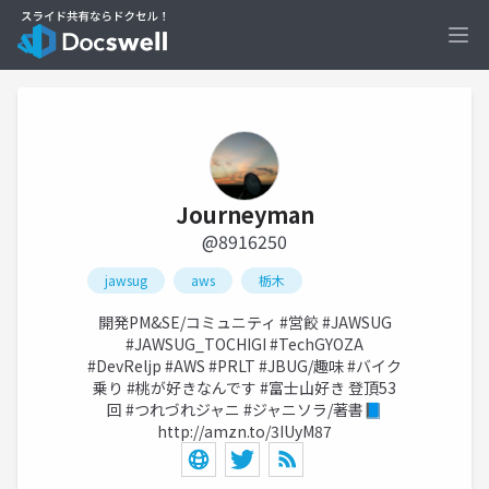
Ope
Journeyman
@8916250
jawsug
aws
栃木
開発PM&SE/コミュニティ #営餃 #JAWSUG
#JAWSUG_TOCHIGI #TechGYOZA
#DevReljp #AWS #PRLT #JBUG/趣味 #バイク
乗り #桃が好きなんです #富士山好き 登頂53
回 #つれづれジャニ #ジャニソラ/著書📘
http://amzn.to/3IUyM87