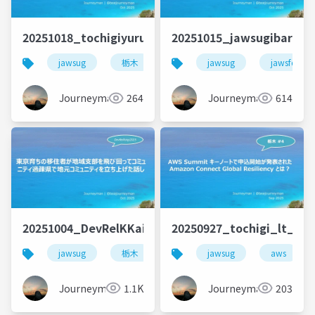
20251018_tochigiyuruben_lt_beajouneyman
20251015_jawsugibaraki
jawsug
栃木
能登日帰りツアー
jawsug
jawsfesta
jawsfesta
Journeyman
264
Journeyman
614
20251004_DevRelKKaigi2025_jawsug_tochigi_bea
20250927_tochigi_lt_be
jawsug
栃木
devreljp
jawsug
devrelkaigi
aws
Journeyman
1.1K
Journeyman
203