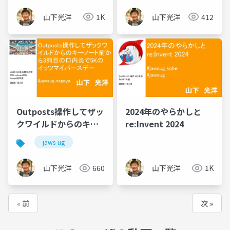
山下光洋
1K
山下光洋
412
Outposts操作してザッ
2024年のやらかしと
クワイルドからのキー
re:Invent 2024
ノート前から3列目の口
jaws-ug
内炎で5Kのイッツマイ
バースデー
山下光洋
660
山下光洋
1K
« 前
次 »