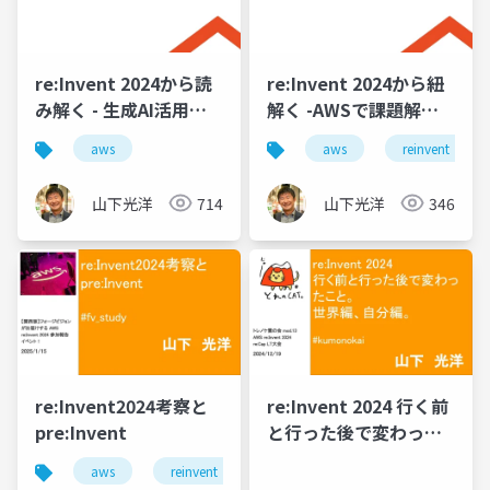
re:Invent 2024から読
re:Invent 2024から紐
み解く - 生成AI活用へ
解く -AWSで課題解決
の確かな一歩
と価値創造へ 邁進する
aws
aws
reinvent
ビルダーになるアプロ
ーチ
山下光洋
714
山下光洋
346
re:Invent2024考察と
re:Invent 2024 行く前
pre:Invent
と行った後で変わった
こと。世界編、自分
aws
reinvent
編。