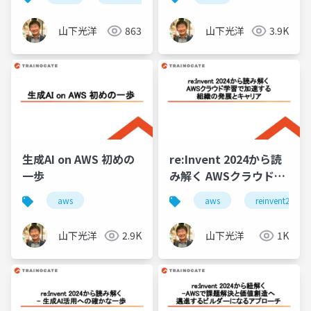
可能性
山下光洋
863
山下光洋
3.9K
生成AI on AWS 初めの
re:Invent 2024から読
一歩
み解く AWSクラウド学
習で加速する 組織の発
aws
aws
reinvent2024
展とキャリア
山下光洋
2.9K
山下光洋
1K