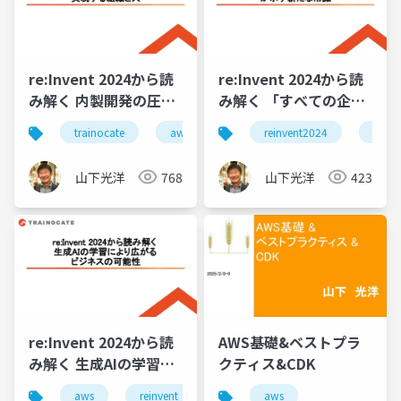
re:Invent 2024から読
re:Invent 2024から読
み解く 内製開発の圧倒
み解く 「すべての企業
的効果と 実現する組織
はIT企業になる」 が示
trainocate
aws
reinvent2024
aws
と人
す新たな常識
山下光洋
768
山下光洋
423
re:Invent 2024から読
AWS基礎&ベストプラ
み解く 生成AIの学習に
クティス&CDK
より広がる ビジネスの
aws
reinvent
aws