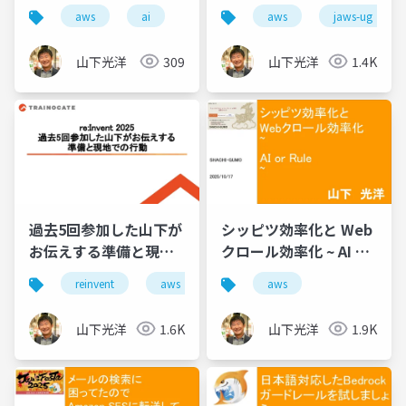
aws
jaws-ug
aws
ai
山下光洋
1.4K
山下光洋
309
過去5回参加した山下が
シッピツ効率化と Web
お伝えする準備と現地
クロール効率化 ~ AI or
での行動
Rule ~
reinvent
aws
aws
山下光洋
1.6K
山下光洋
1.9K