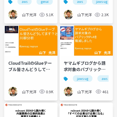
aws
genai
aws
jaws-ug
ン
の話
山下光洋
5.1K
山下光洋
2.3K
CloudTrailのGlueテー
ヤマムギブログから請
ブル皆さんどうしてま
求対象のパブリック
す？と川柳分析
IPv4を殲滅しました
jaws-ug
aws
山下光洋
0.9K
山下光洋
461