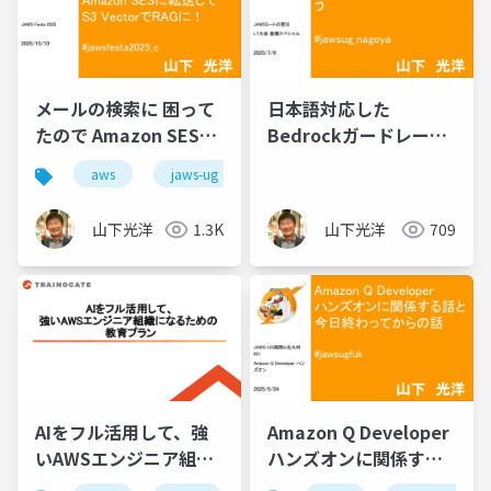
メールの検索に 困って
日本語対応した
たので Amazon SESに
Bedrockガードレール
転送して S3 Vectorで
を試しましょう
aws
jaws-ug
RAGに！
山下光洋
1.3K
山下光洋
709
AIをフル活用して、強
Amazon Q Developer
いAWSエンジニア組織
ハンズオンに関係する
になるための教育プラ
話と今日終わってから