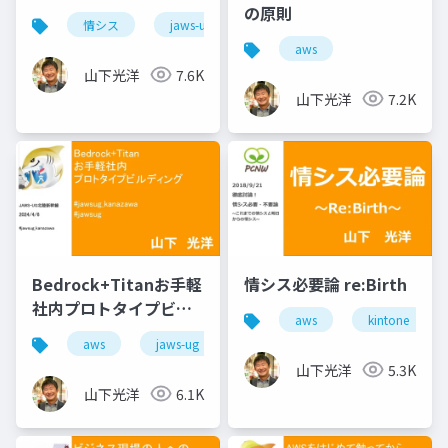
の原則
情シス
jaws-ug
aws
aws
山下光洋
7.6K
山下光洋
7.2K
Bedrock+Titanお手軽
情シス必要論 re:Birth
社内プロトタイプビル
aws
kintone
ディング
aws
jaws-ug
山下光洋
5.3K
山下光洋
6.1K