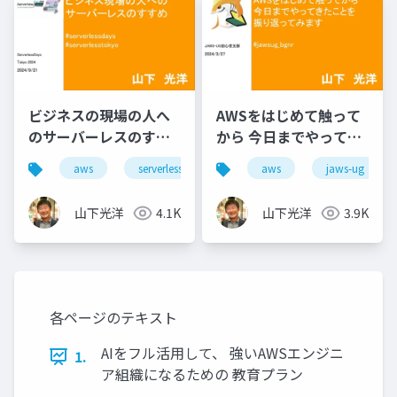
ビジネスの現場の人へ
AWSをはじめて触って
のサーバーレスのすす
から 今日までやってき
め
たことを 振り返ってみ
aws
serverless
lambda
aws
stepfunctions
jaws-ug
ます
山下光洋
4.1K
山下光洋
3.9K
各ページのテキスト
AIをフル活用して、 強いAWSエンジニ
1.
ア組織になるための 教育プラン