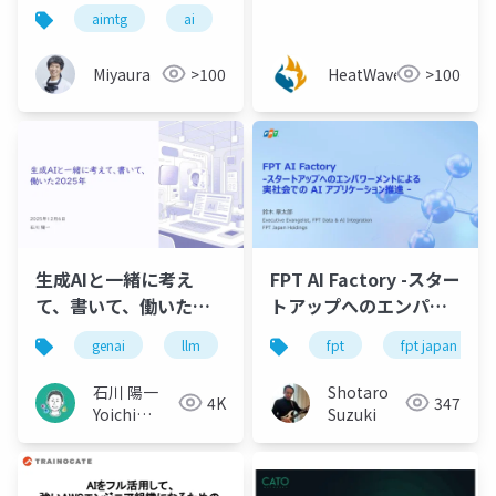
ュー版を調査した話
最新アップデート情報
aimtg
ai
microsoftfoundry
azure
[成田 優隆氏 (株式会社
パソナデータ&デザイ
Miyaura
>100
HeatWavejp
>100
ン)]
生成AIと一緒に考え
FPT AI Factory -スター
て、書いて、働いた
トアップへのエンパワ
2025年
ーメントによる実社会
genai
llm
fpt
fpt japan
での AI アプリケーショ
ン推進 -
石川 陽一
Shotaro
4K
347
Yoichi
Suzuki
Ishikawa