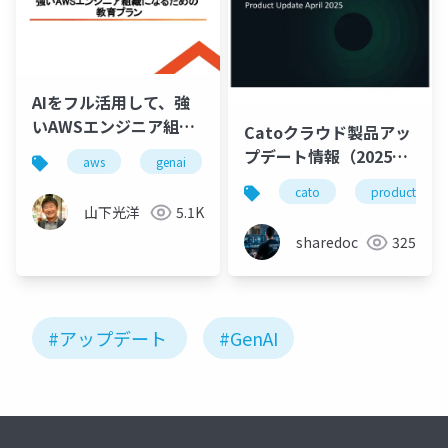
AIをフル活用して、強
いAWSエンジニア組織
Catoクラウド製品アッ
になるための教育プラ
プデート情報（2025年
aws
genai
ン
4月版）
cato
productupda
山下光洋
5.1K
sharedoc
325
#アップデート
#GenAI