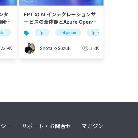
エンタ
FPT の AI インテグレーションサ
開発実
ービスの全体像とAzure OpenAI
Service を使ったアプリ開発、ソ
ilot
cloud
motron
gemini
aws
gemini
fpt
kubernetes
locofy.ai
vetex ai
fpt japan
figma
gpu metal cloud
.net 8
fpt data & ai integration
enterprise
c12
nvidia 
clou
リューション事例のご紹介-公開
版
123.9K
Shotaro Suzuki
1.8K
リシー
サポート・お問合せ
マガジン