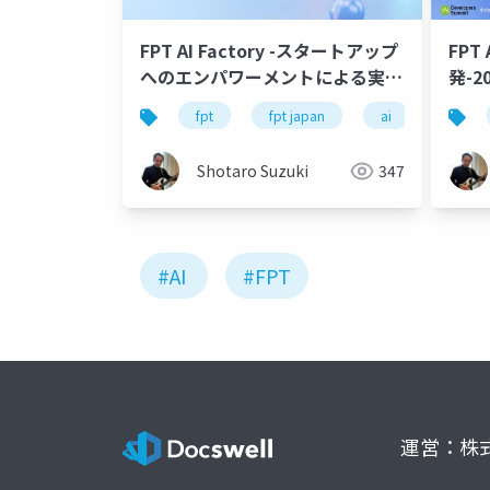
FPT AI Factory -スタートアップ
FPT 
へのエンパワーメントによる実社
発-2
会での AI アプリケーション推進 -
fpt
fpt japan
ai
genai
Shotaro Suzuki
347
#AI
#FPT
運営：株