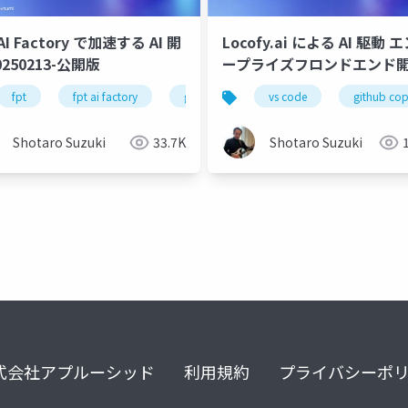
AI Factory で加速する AI 開
Locofy.ai による AI 駆動 
0250213-公開版
ープライズフロンドエンド
践-s
fpt
nvidia
fpt ai factory
startup
generative ai
fpt ai factory
vs code
azure
gemma
github cop
google 
ne
Shotaro Suzuki
33.7K
Shotaro Suzuki
式会社アプルーシッド
利用規約
プライバシーポ