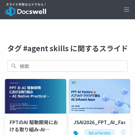
Ope
タグ #agent skills に関するスライド
検索
FPTのAI 駆動開発にお
JSAI2026_FPT_AI_Factor
ける取り組み-AI
fpt ai facotry
gpu 