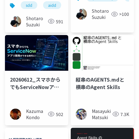
Native Practical
sdd
aidd
spec kit
github copilot
Shotaro
>100
Suzuki
Shotaro
591
Suzuki
20260612_スマホから
縦串のAGENTS.mdと
でもServiceNowアプ
横串のAgent Skills
リ開発ができる時代に
Kazuma
Masayuki
502
7.3K
Kondo
Matsuki