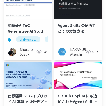
産総研AITeC-
Agent Skills の危険性
Generative AI Study
とその対処方法
Group-第73
ai-driven dev
spec kit
specify
plan
回-20260526-SDDセッ
ション-公開版
Shotaro
NAKAMURA
549
6.3K
Suzuki
Atsushi
仕様駆動 × ハイブリッ
GitHub Copilotにも追
ド AI 基盤 × 3分デプロ
加されたAgent Skills