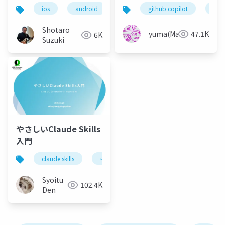
イで実装するモバイル
とは
ios
android
xcode
github copilot
vs code
copi
agen
アプリ + AI Agent
Shotaro
yuma(Maki)
47.1K
6K
Suzuki
やさしいClaude Skills
入門
claude skills
キミガタリ
agent skills
Syoitu
102.4K
Den