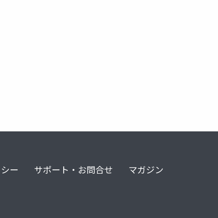
ana
zeabur
semantic search
vector search
rag
リシー
サポート・お問合せ
マガジン