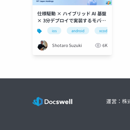
仕様駆動 × ハイブリッド AI 基盤
× 3分デプロイで実装するモバイ
ルアプリ + AI Agent
ios
android
xcode
vs 
Shotaro Suzuki
6K
運営：株