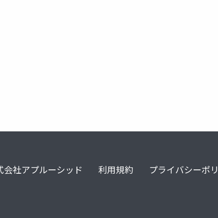
code
copilot cli
github copilot
swiftui
nanoban
式会社アプルーシッド
利用規約
プライバシーポ