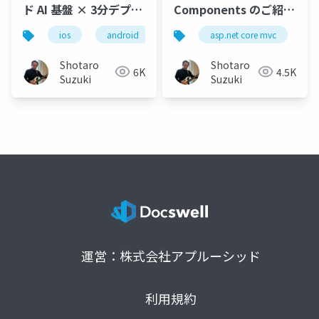
ド AI 基盤 × 3分デプロ
Components のご紹介
イで実装するモバイル
- AI を活用した UI コン
ios
android
xcode
asp.net core mvc
vs code
copi
r
アプリ + AI Agent
トロール
Shotaro
Shotaro
6K
4.5K
Suzuki
Suzuki
運営：株式会社アプルーシッド
利用規約