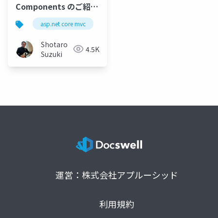
Components のご紹介
- AI を活用した UI コン
asp.net core mvc
razor
razor pages
sema
トロール
Shotaro
4.5K
Suzuki
運営：株式会社アプルーシッド
利用規約