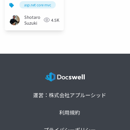
- AI を活用した UI コン
asp.net core mvc
razor
razor pages
sema
トロール
Shotaro
4.5K
Suzuki
運営：株式会社アプルーシッド
利用規約
プライバシーポリシー