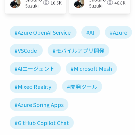
10.5K
46.8K
Suzuki
Suzuki
#Azure OpenAI Service
#AI
#Azure
#VSCode
#モバイルアプリ開発
#AIエージェント
#Microsoft Mesh
#Mixed Reality
#開発ツール
#Azure Spring Apps
#GitHub Copilot Chat