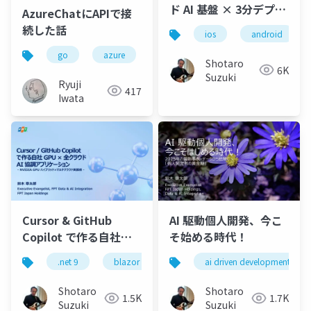
ド AI 基盤 × 3分デプロ
AzureChatにAPIで接
イで実装するモバイル
続した話
ios
android
アプリ + AI Agent
go
azure
python
jazug
azurech
Shotaro
6K
Suzuki
Ryuji
417
Iwata
Cursor & GitHub
AI 駆動個人開発、今こ
Copilot で作る自社
そ始める時代！
GPU × 全クラウドAI 協
.net 9
blazor
maui
ai driven development
.net maui
as
調アプリケーション- AI
駆動開発新時代-
Shotaro
Shotaro
1.5K
1.7K
NVIDIA GPU ハイブリ
Suzuki
Suzuki