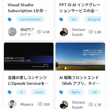
Visual Studio
FPT の AI インテグレー
Subscription 1か月分
ションサービスの全体
の無償枠を無駄遣いし
像とAzure OpenAI
microsoftazure
azure
fpt
microsoft
fpt japan
azurec
て1日でサブスクリプシ
Service を使ったアプ
ョン無効になった話＆
リ開発、ソリューショ
御成門プ
Shotaro
4.5K
1.8K
Microsoft Cost
ン事例のご紹介-公開版
ログラマ
Suzuki
Management 最新ア
ー
(Tomotaka
ップデート
Suzuki)
会議の癒しコンテンツ
AI 駆動フロントエンド
にOpenAI Serviceを試
（Web アプリ、ネイテ
してみた
ィブモバイルアプリ）
xr
azure
figma
.net
開発ツール等最新アッ
プデート
Shotaro
Miyaura
269
1.7K
Suzuki