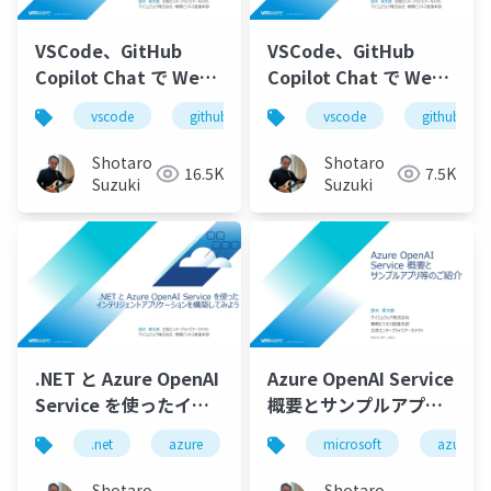
VSCode、GitHub
VSCode、GitHub
Copilot Chat で Web
Copilot Chat で Web
アプリを開発してみよ
アプリを開発してみよ
vscode
github
github copilot
vscode
github
github cop
う - 2
う-1
Shotaro
Shotaro
16.5K
7.5K
Suzuki
Suzuki
.NET と Azure OpenAI
Azure OpenAI Service
Service を使ったイン
概要とサンプルアプリ
テリジェントアプリケ
等のご紹介
.net
azure
azure openai service
microsoft
semantic
azure
ーションを構築してみ
よう
Shotaro
Shotaro