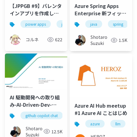
【JPPGB #9】バレンタ
Azure Spring Apps
インアプリを作成して
Enterprise 新フィット
みた
ネスアプリのご紹介 -
power apps
jppgb
java
spring
Azure OpenAI Service
による AI アシスタント
Shotaro
コルネ
622
1.5K
追加他 -
Suzuki
AI 駆動開発への取り組
み-AI-Driven-Dev-
Azure AI Hub meetup
20240202
#1 Azure AI ことはじめ
github copilot chat
vs code
gen ai
post
azure
llm
Shotaro
12.5K
Suzuki
HEROZ