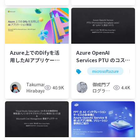
ッド×マルチクラウド
実装術-公開
Azure上でのDifyを活
Azure OpenAI
用したAIアプリケーシ
Services PTU のコスト
ョン構築
に気をつけろ
microsoftazure
az
Takumasa
御成門プ
40.9K
4.4K
Hirabayashi
ログラマ
ー
(Tomotaka
Suzuki)