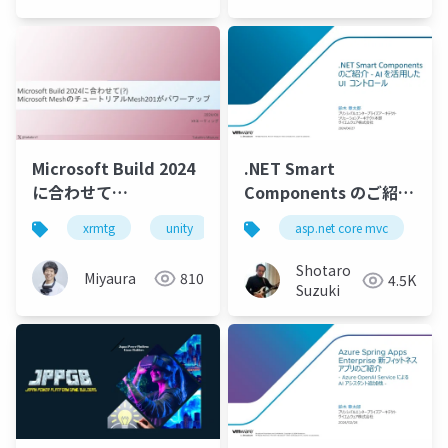
Microsoft Build 2024
.NET Smart
に合わせて
Components のご紹介
(?)Microsoft Meshの
- AI を活用した UI コン
xrmtg
unity
azure
asp.net core mvc
openai
micro
r
チュートリアル
トロール
Mesh201がパワーアッ
Shotaro
Miyaura
810
4.5K
プ
Suzuki