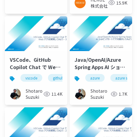
15.9K
株式会社
VSCode、GitHub
Java/OpenAI/Azure
Copilot Chat で Web
Spring Apps AI ショッ
アプリを開発してみよ
ピングカートアプリを
vscode
github
github copilot
azure
azure spring
github cop
う - 3
動かしてみよう
Shotaro
Shotaro
11.4K
1.7K
Suzuki
Suzuki