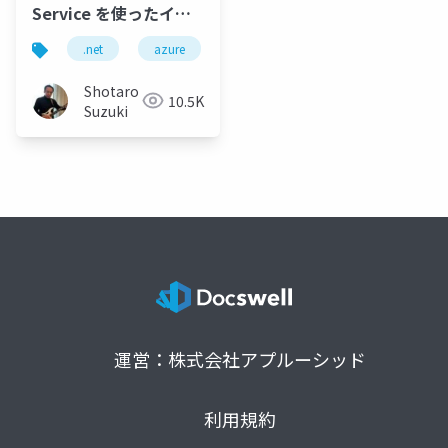
Service を使ったイン
テリジェントアプリケ
.net
azure
azure openai service
semantic
ーションを構築してみ
よう
Shotaro
10.5K
Suzuki
運営：株式会社アプルーシッド
利用規約