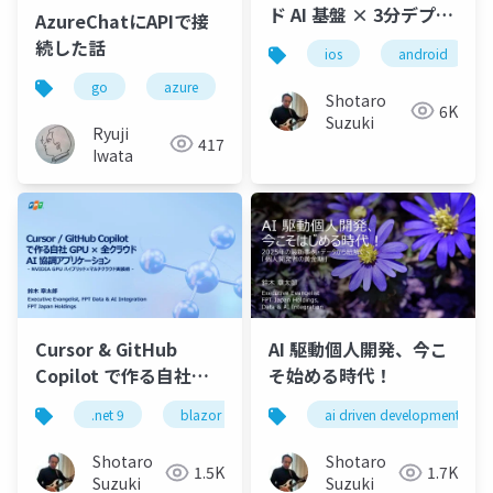
ド AI 基盤 × 3分デプロ
AzureChatにAPIで接
イで実装するモバイル
続した話
ios
android
アプリ + AI Agent
go
azure
python
jazug
azurech
Shotaro
6K
Suzuki
Ryuji
417
Iwata
Cursor & GitHub
AI 駆動個人開発、今こ
Copilot で作る自社
そ始める時代！
GPU × 全クラウドAI 協
.net 9
blazor
maui
ai driven development
.net maui
as
調アプリケーション- AI
駆動開発新時代-
Shotaro
Shotaro
1.5K
1.7K
NVIDIA GPU ハイブリ
Suzuki
Suzuki