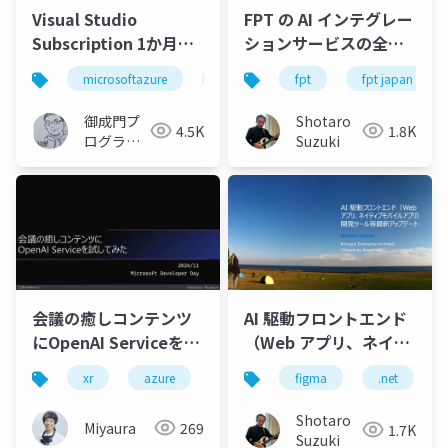
Visual Studio
FPT の AI インテグレー
Subscription 1か月分
ションサービスの全体
の無償枠を無駄遣いし
像とAzure OpenAI
microsoftazure
azure
fpt
microsoft
fpt japan
azurec
て1日でサブスクリプシ
Service を使ったアプ
ョン無効になった話＆
リ開発、ソリューショ
御成門プ
Shotaro
4.5K
1.8K
Microsoft Cost
ン事例のご紹介-公開版
ログラマ
Suzuki
Management 最新ア
ー
(Tomotaka
ップデート
Suzuki)
会議の癒しコンテンツ
AI 駆動フロントエンド
にOpenAI Serviceを試
（Web アプリ、ネイテ
してみた
ィブモバイルアプリ）
xr
azure
figma
.net
開発ツール等最新アッ
プデート
Shotaro
Miyaura
269
1.7K
Suzuki