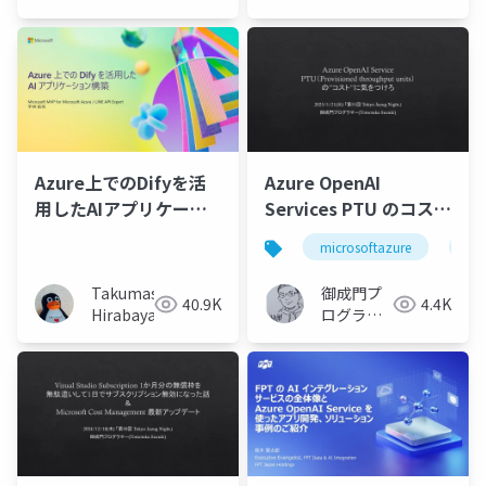
ッド×マルチクラウド
実装術-公開
Azure上でのDifyを活
Azure OpenAI
用したAIアプリケーシ
Services PTU のコスト
ョン構築
に気をつけろ
microsoftazure
az
Takumasa
御成門プ
40.9K
4.4K
Hirabayashi
ログラマ
ー
(Tomotaka
Suzuki)