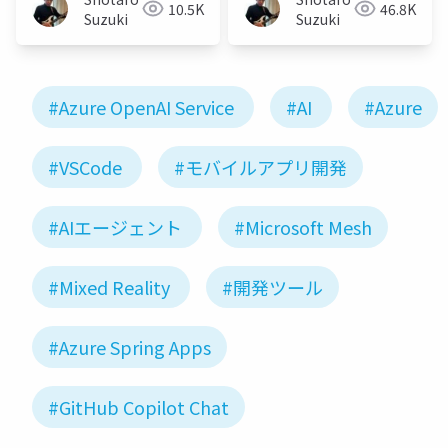
10.5K
46.8K
Suzuki
Suzuki
#Azure OpenAI Service
#AI
#Azure
#VSCode
#モバイルアプリ開発
#AIエージェント
#Microsoft Mesh
#Mixed Reality
#開発ツール
#Azure Spring Apps
#GitHub Copilot Chat