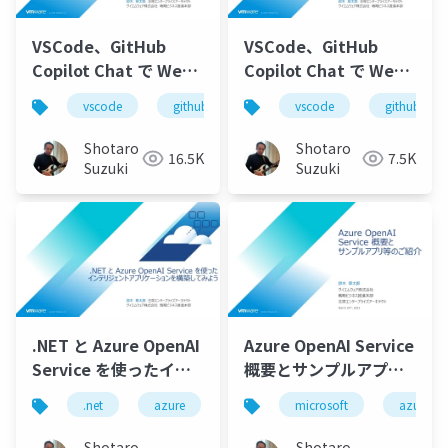
VSCode、GitHub
VSCode、GitHub
Copilot Chat で Web
Copilot Chat で Web
アプリを開発してみよ
アプリを開発してみよ
vscode
github
github copilot
vscode
github
github cop
う - 2
う-1
Shotaro
Shotaro
16.5K
7.5K
Suzuki
Suzuki
.NET と Azure OpenAI
Azure OpenAI Service
Service を使ったイン
概要とサンプルアプリ
テリジェントアプリケ
等のご紹介
.net
azure
azure openai service
microsoft
semantic
azure
ーションを構築してみ
よう
Shotaro
Shotaro