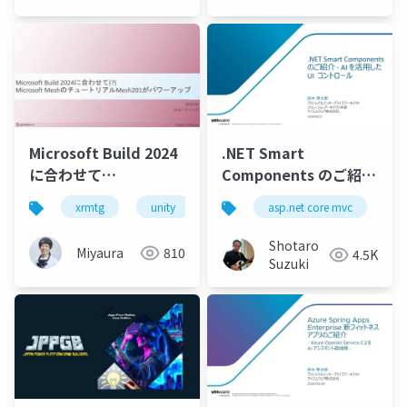
Microsoft Build 2024
.NET Smart
に合わせて
Components のご紹介
(?)Microsoft Meshの
- AI を活用した UI コン
xrmtg
unity
azure
asp.net core mvc
openai
micro
r
チュートリアル
トロール
Mesh201がパワーアッ
Shotaro
Miyaura
810
4.5K
プ
Suzuki