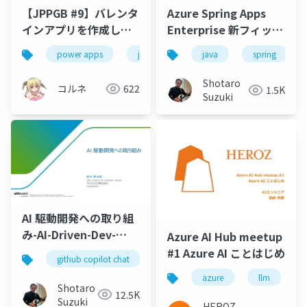
【JPPGB #9】バレンタ
Azure Spring Apps
インアプリを作成して
Enterprise 新フィット
みた
ネスアプリのご紹介 -
power apps
jppgb
java
spring
Azure OpenAI Service
による AI アシスタント
Shotaro
コルネ
622
1.5K
追加他 -
Suzuki
AI 駆動開発への取り組
み-AI-Driven-Dev-
Azure AI Hub meetup
20240202
#1 Azure AI ことはじめ
github copilot chat
vs code
gen ai
post
azure
llm
Shotaro
12.5K
Suzuki
HEROZ