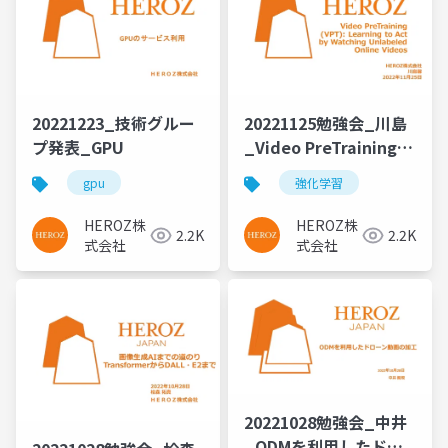
20221223_技術グルー
20221125勉強会_川島
プ発表_GPU
_Video PreTraining
(VPT) Learning to Act
gpu
強化学習
by Watching
Unlabeled Online
HEROZ株
HEROZ株
2.2K
2.2K
Videos
式会社
式会社
20221028勉強会_中井
_ODMを利用したドロ