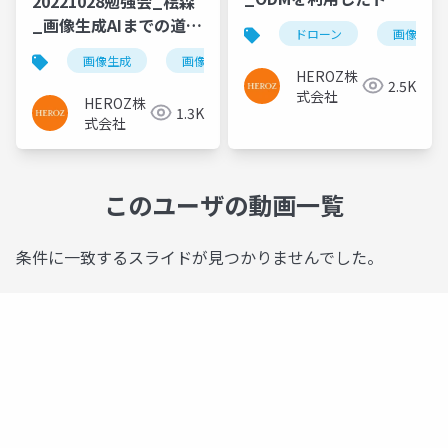
20221028勉強会_桧森
ーン動画の加工
_画像生成AIまでの道の
ドローン
画像チー
り
画像生成
画像チーム
HEROZ株
2.5K
式会社
HEROZ株
1.3K
式会社
このユーザの動画一覧
条件に一致するスライドが見つかりませんでした。