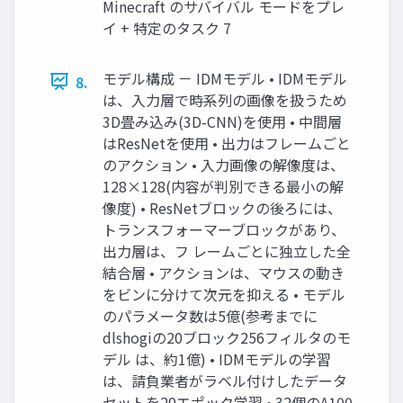
Minecraft のサバイバル モードをプレ
イ + 特定のタスク 7
モデル構成 － IDMモデル • IDMモデル
8.
は、入力層で時系列の画像を扱うため
3D畳み込み(3D-CNN)を使用 • 中間層
はResNetを使用 • 出力はフレームごと
のアクション • 入力画像の解像度は、
128×128(内容が判別できる最小の解
像度) • ResNetブロックの後ろには、
トランスフォーマーブロックがあり、
出力層は、フ レームごとに独立した全
結合層 • アクションは、マウスの動き
をビンに分けて次元を抑える • モデル
のパラメータ数は5億(参考までに
dlshogiの20ブロック256フィルタのモ
デル は、約1億) • IDMモデルの学習
は、請負業者がラベル付けしたデータ
セットを20エポック学習 • 32個のA100