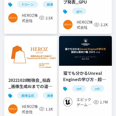
ーン動画の加工
プ発表_GPU
ドローン
画像チーム
gpu
HEROZ株
2.5K
式会社
HEROZ株
2.2K
式会社
猫でも分かるUnreal
Engineの学び方 - 超初
20221028勉強会_桧森
心者向け編 - 2023 v1.0
_画像生成AIまでの道の
ue4
ue5
u
り
画像生成
画像チーム
エピック
1.7M
ゲームズ
HEROZ株
1.3K
ジャパン
式会社