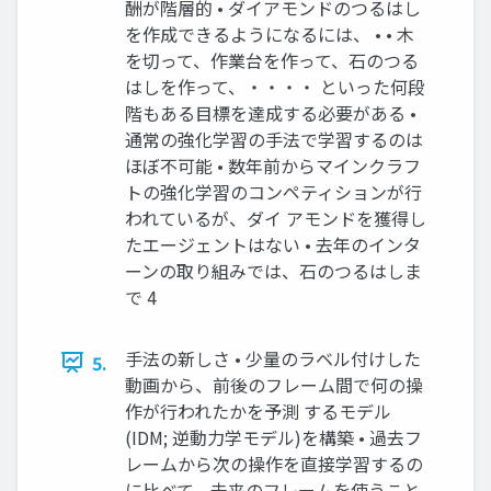
酬が階層的 • ダイアモンドのつるはし
を作成できるようになるには、 • • 木
を切って、作業台を作って、石のつる
はしを作って、・・・・ といった何段
階もある目標を達成する必要がある •
通常の強化学習の手法で学習するのは
ほぼ不可能 • 数年前からマインクラフ
トの強化学習のコンペティションが行
われているが、ダイ アモンドを獲得し
たエージェントはない • 去年のインタ
ーンの取り組みでは、石のつるはしま
で 4
手法の新しさ • 少量のラベル付けした
5.
動画から、前後のフレーム間で何の操
作が行われたかを予測 するモデル
(IDM; 逆動力学モデル)を構築 • 過去フ
レームから次の操作を直接学習するの
に比べて、未来のフレームを使うこと