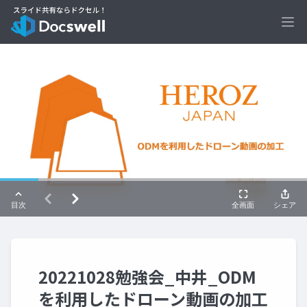
Ope
20221028勉強会_中井_ODM
を利用したドローン動画の加工