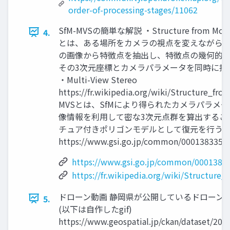
order-of-processing-stages/11062
SfM-MVSの簡単な解説 ・Structure from Motio
4.
とは、ある場所をカメラの視点を変えながら撮
の画像から特徴点を抽出し、特徴点の幾何的条
その3次元座標とカメラパラメータを同時に推
・Multi-View Stereo
https://fr.wikipedia.org/wiki/Structure_fr
MVSとは、SfMにより得られたカメラパラメ
像情報を利用して密な3次元点群を算出するこ
チュア付きポリゴンモデルとして復元を行う
https://www.gsi.go.jp/common/000138335
https://www.gsi.go.jp/common/00013833
https://fr.wikipedia.org/wiki/Structure
ドローン動画 静岡県が公開しているドローン
5.
(以下は自作したgif)
https://www.geospatial.jp/ckan/dataset/202