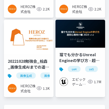
Unlabeled Online
HEROZ株
HEROZ株
2.2K
2.2K
Videos
式会社
式会社
猫でも分かるUnreal
Engineの学び方 - 超初
20221028勉強会_桧森
心者向け編 - 2023 v1.0
_画像生成AIまでの道の
ue4
ue5
u
り
画像生成
画像チーム
エピック
1.7M
ゲームズ
HEROZ株
1.3K
ジャパン
式会社