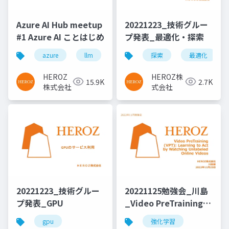
Azure AI Hub meetup
20221223_技術グルー
#1 Azure AI ことはじめ
プ発表_最適化・探索
azure
llm
探索
最適化
HEROZ
HEROZ株
15.9K
2.7K
株式会社
式会社
20221223_技術グルー
20221125勉強会_川島
プ発表_GPU
_Video PreTraining
(VPT) Learning to Act
gpu
強化学習
by Watching