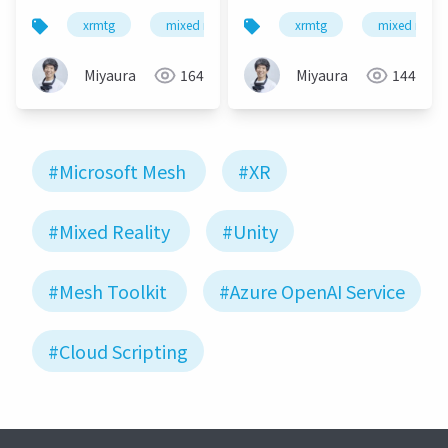
スペースの情報がどこ
色々変わってたよ編 -
xrmtg
mixed reality
xr
xrmtg
microsoft mesh
mixed reality
にあるか編 -
Miyaura
164
Miyaura
144
#Microsoft Mesh
#XR
#Mixed Reality
#Unity
#Mesh Toolkit
#Azure OpenAI Service
#Cloud Scripting