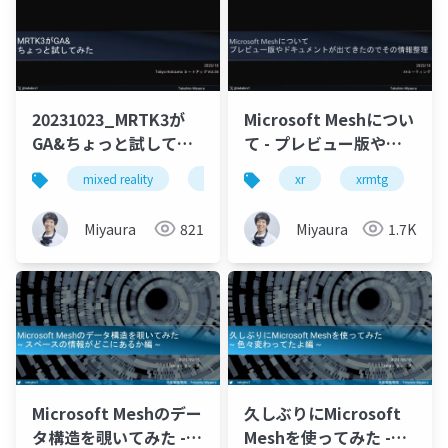
20231023_MRTK3が
Microsoft Meshについ
GA&ちょっと試してみ
て - プレビュー版やド
た
キュメントが出てきた
mixed reality
xr
mrtk3
xr
unity
xrmtg
hol
m
のでその情報整理
Miyaura
821
Miyaura
1.7K
Microsoft Meshのデー
久しぶりにMicrosoft
タ構造を覗いてみた -
Meshを使ってみた -