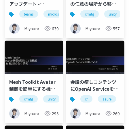
アップデート -
の任意の場所から移動
Immersive Eventsの
する実装(Travel
teams
microsoft365
microsoftmesh
xrmtg
unity
imm
話
Group,Travel Point)
Miyaura
630
Miyaura
557
Mesh Toolkit Avatar
会議の癒しコンテンツ
制御を簡単にする機能
にOpenAI Serviceを試
& おまけの色々情報
してみた
xrmtg
unity
xr
xr
microsoft mesh
azure
Miyaura
293
Miyaura
269