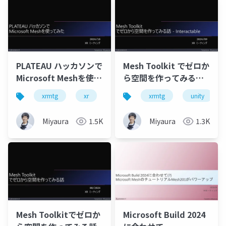
PLATEAU ハッカソンで
Mesh Toolkit でゼロか
Microsoft Meshを使っ
ら空間を作ってみる話 -
てみた
Interactable
xrmtg
xr
unity
xrmtg
microsoft mesh
unity
Miyaura
1.5K
Miyaura
1.3K
Mesh Toolkitでゼロか
Microsoft Build 2024