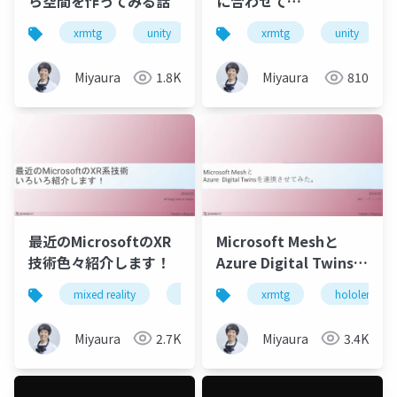
ら空間を作ってみる話
に合わせて
(?)Microsoft Meshの
xrmtg
unity
microsoft mesh
xrmtg
unity
チュートリアル
Mesh201がパワーアッ
Miyaura
1.8K
Miyaura
810
プ
最近のMicrosoftのXR
Microsoft Meshと
技術色々紹介します！
Azure Digital Twinsを
連携させてみた
mixed reality
mrtk3
unity
xrmtg
azure
hololens
Miyaura
2.7K
Miyaura
3.4K