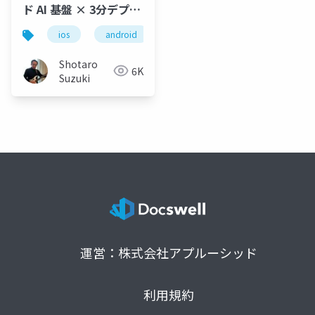
ド AI 基盤 × 3分デプロ
イで実装するモバイル
ios
android
xcode
vs code
copi
アプリ + AI Agent
Shotaro
6K
Suzuki
運営：株式会社アプルーシッド
利用規約