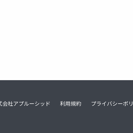
gration
azure openai service
nvidia
nvidia nim
n
式会社アプルーシッド
利用規約
プライバシーポ