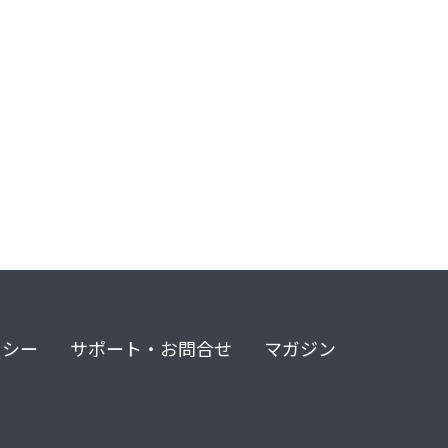
vidia nemo
nvidia enterprise ai
nvidia metropolis
nvidi
リシー
サポート・お問合せ
マガジン