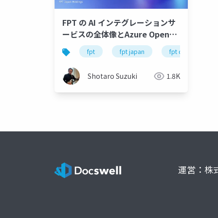
FPT の AI インテグレーションサ
ービスの全体像とAzure OpenAI
Service を使ったアプリ開発、ソ
fpt
fpt japan
fpt data & ai inte
リューション事例のご紹介-公開
版
Shotaro Suzuki
1.8K
運営：株