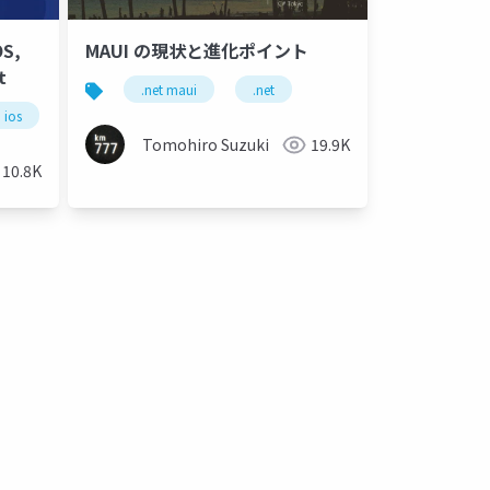
OS,
MAUI の現状と進化ポイント
t
.net maui
.net
opilot
factory
ios
android
copilot enterprise
gpu cloud
winui
cursor
copilot free
xamarin
github
copilot pro
blazor
github copilot
ma
Tomohiro Suzuki
19.9K
10.8K