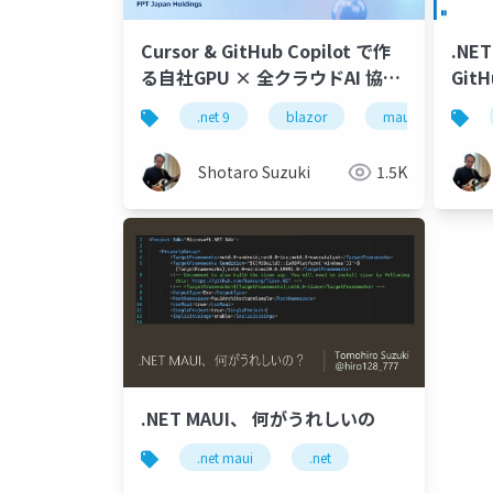
Cursor & GitHub Copilot で作
.NET
る自社GPU × 全クラウドAI 協調
Git
アプリケーション- AI 駆動開発新
.net 9
blazor
maui
.ne
時代- NVIDIA GPU ハイブリッド
×マルチクラウド実装術-公開
Shotaro Suzuki
1.5K
.NET MAUI、 何がうれしいの
.net maui
.net