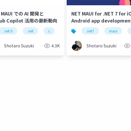
 MAUI での AI 開発と
NET MAUI for .NET 7 for i
Hub Copilot 活用の最新動向
Android app developmen
t maui
.net 9
asp .net core web api
.net
c
c 13
gpu
.net7
.net maui
nvidia
maui
github c
fpt ai 
Shotaro Suzuki
4.3K
Shotaro Suzuki