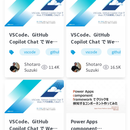
VSCode、GitHub
VSCode、GitHub
Copilot Chat で Web
Copilot Chat で Web
アプリを開発してみよ
アプリを開発してみよ
vscode
github
github copilot
vscode
github
github cop
う - 3
う - 2
Shotaro
Shotaro
11.4K
16.5K
Suzuki
Suzuki
VSCode、GitHub
Power Apps
Copilot Chat で Web
component