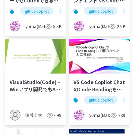
ーでもCodexできる！
ントエンド VS Code の
GitHubが掲げるAgent
Copilot Chat 拡張から
github copilot
vscode
github copilot
codex
git
HQを堪能しよう
学ぶ GitHub Copilot
＆ MCP Client
yuma(Maki)
5.8K
yuma(Maki)
2.9K
VisualStudio(Code)・
VS Code Copilot Chat
Winアプリ開発でもAI
のCode Readingをし
コーディングはどんど
て面白かったところ3選
github copilot
vsc
ん使っていけそう
須藤圭太
699
yuma(Maki)
789