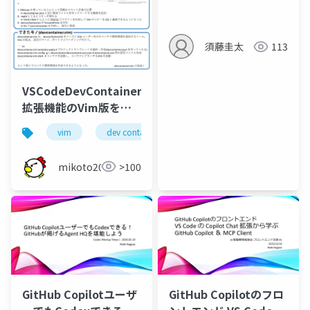
気にコードを書かせる
須藤圭太
113
VSCodeDevContainer
拡張機能のVim版を作
った
vim
dev container
mikoto2000
>100
GitHub Copilotユーザ
GitHub Copilotのフロ