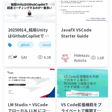
20250914_結局Unity
JavaFX VSCode
はGithubCopilotで 超
Starter Guide
速コーディングするの
github
vscode
lt
が一番良い
Hidekazu
GAI
6.3K
1.6K
Kubota
LM Studio + VSCode
VS Code拡張機能をプ
でローカル LLM にコー
ライベートで展開する