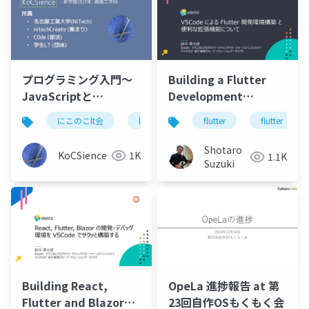
プログラミング入門～
Building a Flutter
JavaScriptと
Development
Processing～C0deで
Environment with
にこのこlt会
lt
プログラミング入門
flutter
flutter
javas
の話も？
VSCode and Useful
Extensions
Shotaro
KoCSience
1K
1.1K
Suzuki
Building React,
OpeLa 進捗報告 at 第
Flutter and Blazor
23回自作OSもくもく会