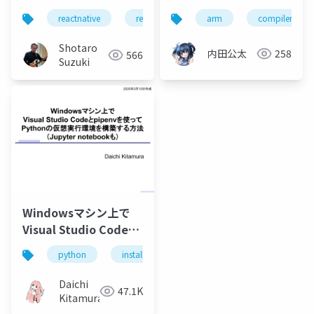
development and
reactnative
react
flutter
arm
blazor
compiler
debugging
environment with
Shotaro
内田公太
258
566
using VSCode
Suzuki
Windowsマシン上で
Visual Studio Codeと
pipenvを使って
python
install
jupyter
visual studio code
Pythonの仮想実行環境
を構築する方法
Daichi
47.1K
（Jupyter notebook
Kitamura
も）