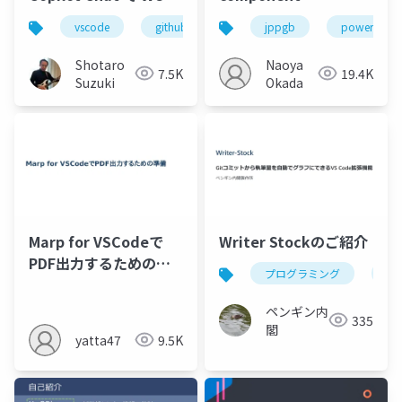
アプリを開発してみよ
framework でクリッ
vscode
github
github copilot
jppgb
power plat
github cop
う-1
クを検知するコンポー
ネント作ってみた
Shotaro
Naoya
7.5K
19.4K
Suzuki
Okada
Marp for VSCodeで
Writer Stockのご紹介
PDF出力するための準
プログラミング
jav
備
ペンギン内
335
閣
yatta47
9.5K