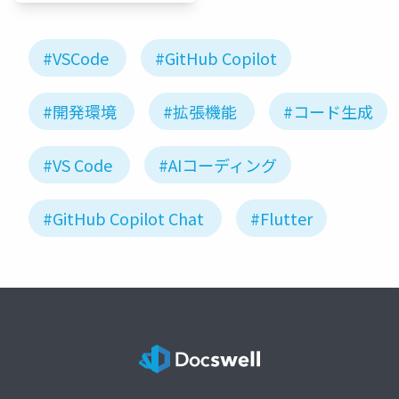
#VSCode
#GitHub Copilot
#開発環境
#拡張機能
#コード生成
#VS Code
#AIコーディング
#GitHub Copilot Chat
#Flutter