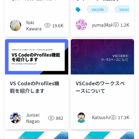
ドを書かせてみる
場合にREADMEで画像
vscode
vscode ext
が表示できず頑張った
話
Yuki
yuma(Maki)
1.2K
19.6K
Kawara
VS CodeのProfiles機
VSCodeのワークスペ
能を紹介します
ースについて
Junsei
Katsushi21
17.3K
882
Nagao