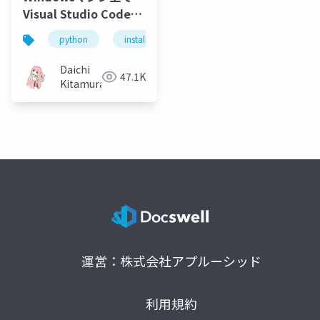
Visual Studio Codeと
pipenvを使って
python
install
jupyter
visual studio code
Pythonの仮想実行環境
を構築する方法
Daichi
47.1K
（Jupyter notebook
Kitamura
も）
運営：株式会社アプルーシッド
利用規約