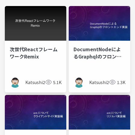
次世代Reactフレーム
DocumentNodeによ
ワークRemix
るGraphqlのフロント
エンド実装
Katsushi21
5.1K
Katsushi21
1.3K