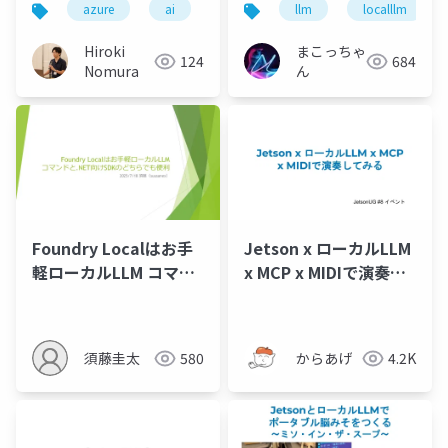
azure
ai
llm
localllm
Hiroki
まこっちゃ
124
684
Nomura
ん
Foundry Localはお手
Jetson x ローカルLLM
軽ローカルLLM コマン
x MCP x MIDIで演奏し
ドと.NET向けSDKのど
てみる
ちらでも便利
須藤圭太
580
からあげ
4.2K