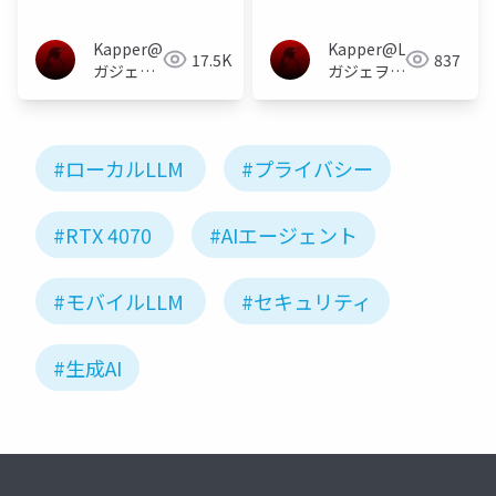
あり初心者向け講座
ェットハッキングユー
ザーグループ
Kapper@Linux
Kapper@Linux
17.5K
837
ガジェヲ
ガジェヲタ
タ＆異世
＆異世界小
界小説家
説家＆電子
＆電子工
工作大好き
作大好き
#ローカルLLM
#プライバシー
#RTX 4070
#AIエージェント
#モバイルLLM
#セキュリティ
#生成AI