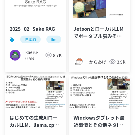
2025_02_Sake RAG
JetsonとローカルLLM
でポータブル脳みそを
日本酒
llm
ローカルllm
つくる
kaeru-
8.7K
0.5B
からあげ
3.9K
はじめての生成AIロー
Windowsタブレット最
カルLLM、llama.cpp
近事情とその他ネタin
とllamafile。練習演習
2023東海道らぐ ガジ