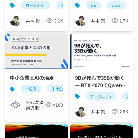
速くする3フラグ実測
Ollamaの12.2 tok/sを
ローカルllm
llama.cpp
llm
rtx4070
qwen
qwen
(RTX 4070)
34.6 tok/sに引き上げ
た実測ノート
井本 賢
3.1K
井本 賢
1.7K
中小企業とAIの活用
9Bが死んで35Bが動く
— RTX 4070でQwen
ai活用
中小企業
ローカルllm
コスト削減
3.5を全モデル検証
ローカルllm
qwen
株式会社
>100
東興電機
井本 賢
2.8K
製作所