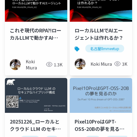
これぞ現代のRPA?!ロー
ローカルLLMでAIエー
カルLLMで動かすAIエ
ジェントは作れるか？
ージェント
名古屋llmmeetup
Koki
Koki Miura
3K
1.3K
Miura
20251226_ローカルと
Pixel10ProはGPT-
クラウド LLM のセキュ
OSS-20Bの夢を見るの
アなハイブリッド構成
か