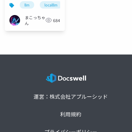
か
llm
localllm
ai
pixel10pro
まこっちゃ
684
ん
運営：株式会社アプルーシッド
利用規約
プライバシーポリシー