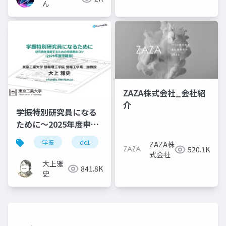
ん
ZAZA株式会社_会社紹
介
学振特別研究員になる
ために～2025年度申請
版
学振
dc1
dc2
jsps
pd
ZAZA株
520.1K
式会社
大上雅
841.8K
史