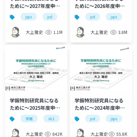
ために～2027年度申請
ために～2026年度申請
版
版
jsps
pd
dc
dc1
pd
dc2
jsps
学
学
大上雅史
1.1M
大上雅史
3.8M
学振特別研究員になる
学振特別研究員になる
ために～2025年度申請
ために～2024年度申請
版
版
学振
dc1
dc2
pd
jsps
jsps
pd
学
大上雅史
842K
大上雅史
55.8K