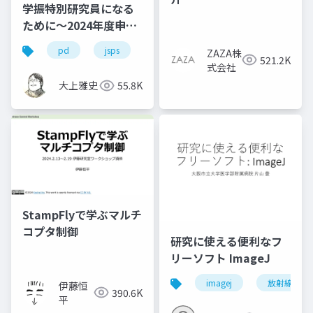
学振特別研究員になる
ために～2024年度申請
版
pd
jsps
学振
dc1
dc2
ZAZA株
521.2K
式会社
大上雅史
55.8K
StampFlyで学ぶマルチ
コプタ制御
研究に使える便利なフ
リーソフト ImageJ
imagej
放射線技師
伊藤恒
390.6K
平