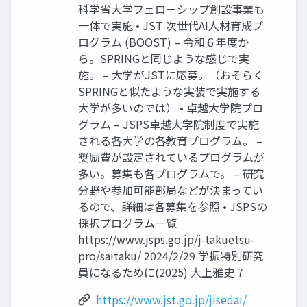
科学省大学フェローシップ創設事業も
一体で実施 • JST 次世代AI人材育成プ
ログラム (BOOST) – 令和６年度か
ら。SPRINGと同じような感じで実
施。 – 大学がJSTに応募。（おそらく
SPRINGと似たような実装で実施する
大学が多いのでは） • 卓越大学院プロ
グラム – JSPS卓越大学院制度で実施
される各大学の各教育プログラム。 –
奨励費が設定されているプログラムが
多い。募集も各プログラムで。 – 研究
分野や参加可能部局などが決まってい
るので、詳細は各募集を参照 • JSPSの
採択プログラム一覧
https://www.jsps.go.jp/j-takuetsu-
pro/saitaku/ 2024/2/29 学振特別研究
員になるために(2025) 大上雅史 7
https://www.jst.go.jp/jisedai/