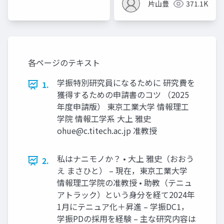
片山豊
371.1K
各ページのテキスト
学振特別研究員になるために 研究費を
1.
獲得するための申請書のコツ （2025
年度申請版） 東京工業大学 情報理工
学院 情報工学系 大上 雅史
ohue@c.titech.ac.jp
准教授
私はナニモノか？ • 大上 雅史（おおう
2.
え まさひと） – 現在，東京工業大学
情報理工学院の准教授 • 助教（テニュ
アトラック）という身分を経て2024年
1月にテニュア化＋昇進 – 学振DC1，
学振PDの採用を経験 – 主な研究内容は