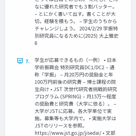
なに優れた研究者でも３割バッター。
– とにかく書いて出す。書くことが大
切。経験を積もう。 – 学生のうちから
チャレンジしよう。 2024/2/29 学振特
別研究員になるために(2025) 大上雅史
6
学生が応募できるもの（一例） • 日本
7.
学術振興会 特別研究員DC1/DC2 – 通
称「学振」 – 月20万円の奨励金と年
100万円前後の研究費 – 博士課程の院
生向け • JST 次世代研究者挑戦的研究
プログラム (SPRING) – 月15万～程度
の奨励費と研究費（大学に依る）。 –
大学がJSTに応募。各大学単位で実
施。募集等も大学内で。 • 実施大学は
JSTのリリースを参照。
https://www.jst.go.jp/jisedai/ • 文部