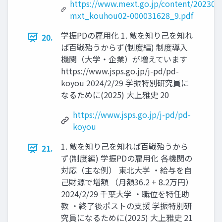
https://www.mext.go.jp/content/202308
mxt_kouhou02-000031628_9.pdf
学振PDの雇用化 1. 敵を知り己を知れ
20.
ば百戦殆うからず(制度編) 制度導入
機関（大学・企業）が増えています
https://www.jsps.go.jp/j-pd/pd-
koyou 2024/2/29 学振特別研究員に
なるために(2025) 大上雅史 20
https://www.jsps.go.jp/j-pd/pd-
koyou
1. 敵を知り己を知れば百戦殆うから
21.
ず(制度編) 学振PDの雇用化 各機関の
対応（主な例） 東北大学 ・給与を自
己財源で増額 （月額36.2 + 8.2万円）
2024/2/29 千葉大学 ・職位を特任助
教 ・終了後ポストの支援 学振特別研
究員になるために(2025) 大上雅史 21