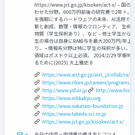
https://www.jst.go.jp/kisoken/act-x/ 
わせた分野。600万円前後の研究費で2年＋。 
を強靭にするハードウェアの未来、AI活用で
新と創成、数理・情報のフロンティア、 生命
物質（学生採択あり）、など – 修士学生から
生の場合は自身にRA給与を最大200万円/年上
り。 • 情報系分野は特に学生の採択が多い。
領域はポスドク以上必須。 2024/2/29 学振
るために(2025) 大上雅史 8
https://www.aist.go.jp/aist_j/collab/ra/r
https://www.riken.jp/careers/programs/jr
http://www.ysf.or.jp
http://www.hisf.o
https://www.nikkakyo.org
https://www.nakatani-foundation.jp
https://www.takeda-sci.or.jp
https://www.jst.go.jp/kisoken/act-x/
今日の内容－申請書の書き方とコツ４