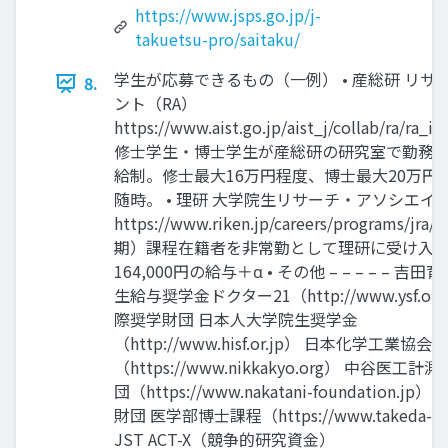
https://www.jsps.go.jp/j-
takuetsu-pro/saitaku/
学生が応募できるもの（一例） • 産総研 リサ
8.
ント（RA）
https://www.aist.go.jp/aist_j/collab/ra/ra_in
修士学生・博士学生が産総研の研究室で勤務（研
給制。修士最大16万円程度、博士最大20万円
随時。 • 理研 大学院生リサーチ・アソシエイト
https://www.riken.jp/careers/programs/jr
期）課程在籍者を非常勤として理研に受け入れ 
164,000円の給与＋α • その他 – – – – – 吉
生給与奨学金ドクター21（http://www.ysf.or.
際奨学財団 日本人大学院生奨学金
（http://www.hisf.or.jp） 日本化学工業協会
（https://www.nikkakyo.org） 中谷医工
団（https://www.nakatani-foundation.j
財団 医学部博士課程（https://www.takeda-sci.
JST ACT-X（競争的研究資金）