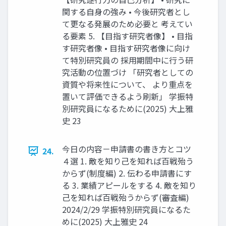
関する自身の強み • 今後研究者とし
て更なる発展のため必要と 考えてい
る要素 5. 【目指す研究者像】 • 目指
す研究者像 • 目指す研究者像に向け
て特別研究員の 採用期間中に行う研
究活動の位置づけ 「研究者としての
資質や将来性について、 より重点を
置いて評価できるよう刷新」 学振特
別研究員になるために(2025) 大上雅
史 23
今日の内容－申請書の書き方とコツ
24.
４選 1. 敵を知り己を知れば百戦殆う
からず(制度編) 2. 伝わる申請書にす
る 3. 業績アピールをする 4. 敵を知り
己を知れば百戦殆うからず(審査編)
2024/2/29 学振特別研究員になるた
めに(2025) 大上雅史 24