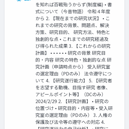
を知れば百戦殆うからず(制度編) • 書
式について（今昔物語） 令和４年度
から 2. 【現在までの研究状況】 • こ
れまでの研究の背景、問題点、解決
方策、研究目的、 研究方法、特色と
独創的な点 • これまでの研究経過及
び得られた成果 3. 【これからの研究
計画】 • • • • • • 研究の背景 研究目
的・内容 研究の特色・独創的な点 研
究計画（申請時点から） 受入研究室
の選定理由（PDのみ） 法令遵守につ
いて 4. 【研究遂行能力】 5. 【研究者
を志望する動機、目指す研究 者像、
アピールポイント等】（DCのみ）
2024/2/29 2. 【研究計画】 • 研究の
位置づけ • 研究目的・内容等 • 受入研
究室の選定理由（PDのみ） 3. 人権の
保護及び法令等の遵守への対応 4.
【研究遂行力の自己分析】 • 研究に