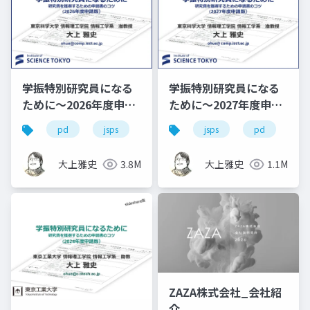
学振特別研究員になる
学振特別研究員になる
ために～2026年度申請
ために～2027年度申請
版
版
pd
jsps
学振
jsps
dc1
pd
dc2
dc
大上雅史
3.8M
大上雅史
1.1M
ZAZA株式会社_会社紹
介