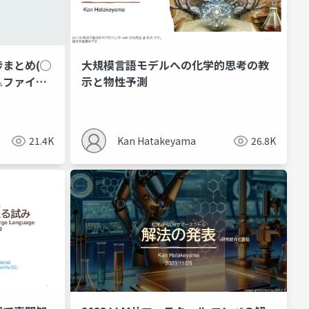
まとめ(◯
大規模言語モデルへの化学的思考の教
△ファイン
示と物性予測
21.4K
Kan Hatakeyama
26.8K