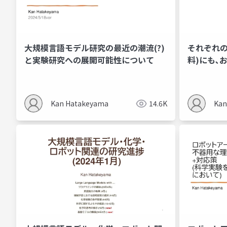
大規模言語モデル研究の最近の潮流(?)
それぞれの
と実験研究への展開可能性について
料)にも､
やってく
Kan Hatakeyama
14.6K
Kan