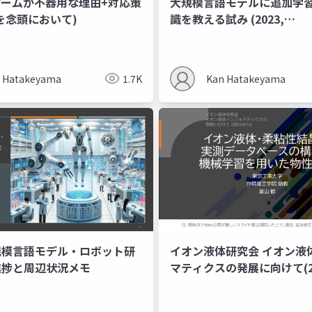
アームが不器用な理由+対応策
大規模言語モデルに追加学
を念頭において)
識を教える試み (2023,
arXiv:2312.03360)
 Hatakeyama
1.7K
Kan Hatakeyama
規模言語モデル・ロボット研
イオン液体研究会 イオン液
進捗と周辺状況メモ
マティクスの発展に向けて(20