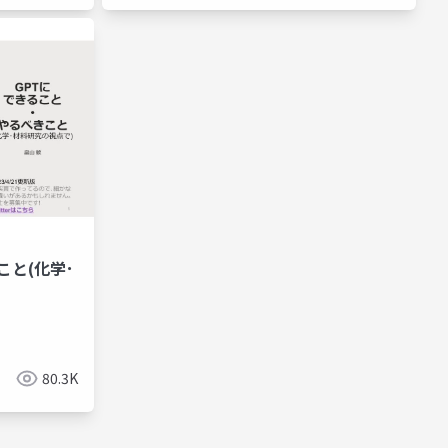
こと(化学･
80.3K