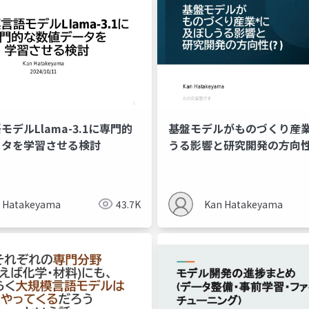
デルLlama-3.1に専門的
基盤モデルがものづくり産
ータを学習させる検討
うる影響と研究開発の方向性(?
年秋ver
 Hatakeyama
43.7K
Kan Hatakeyama