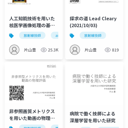
人工知能技術を用いた
探求の道 Lead Cleary
核医学画像処理の基礎
(2021/10/03)
(2022/09/09)
放射線技師
ai
放射線技師
片山豊
25.3K
片山豊
819
非参照画質メトリクス
病院で働く技師による
を用いた動画の物理評
深層学習を用いた研究
価 (2021/04/16)