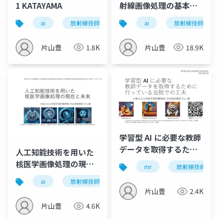
1 KATAYAMA
射線画像処理の基本か
ら最先端 (生成 AI) まで
ai
放射線技師
ai
放射線技師
(2024/02/15)
片山豊
1.8K
片山豊
18.9K
学習型 AI に必要な教師
データを取得するため
人工知能技術を用いた
に行っている当院での
核医学画像処理の現在
mr
放射線技師
工夫 (2023/06/10)
と未来 (2023/11/16)
ai
放射線技師
pet
片山豊
2.4K
片山豊
4.6K