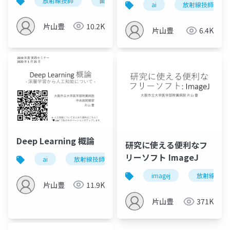
放射線技師
画像評価
nrm
ai
放射線技師
片山豊
10.2K
片山豊
6.4K
Deep Learning 概論
研究に使える便利なフ
リーソフト ImageJ
ai
放射線技師
imagej
放射線技師
片山豊
11.9K
片山豊
371K