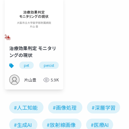
治療効果判定 モニタリ
ングの現状
pet
percist
治療効果判定
放射線技師
片山豊
5.9K
#人工知能
#画像処理
#深層学習
#生成AI
#放射線画像
#医療AI