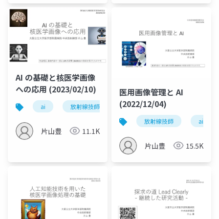
AI の基礎と核医学画像
への応用 (2023/02/10)
医用画像管理と AI
(2022/12/04)
ai
放射線技師
放射線技師
ai
片山豊
11.1K
片山豊
15.5K