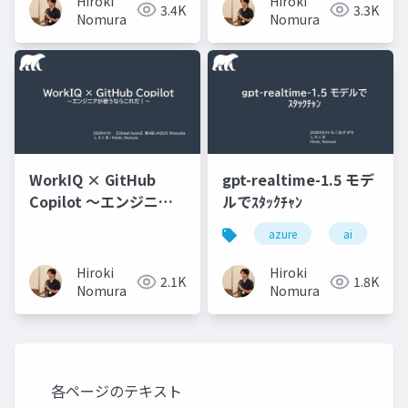
Hiroki
Hiroki
3.4K
3.3K
Nomura
Nomura
WorkIQ × GitHub
gpt-realtime-1.5 モデ
Copilot ～エンジニア
ルでｽﾀｯｸﾁｬﾝ
が使うならこれだ！～
azure
ai
Hiroki
Hiroki
2.1K
1.8K
Nomura
Nomura
各ページのテキスト