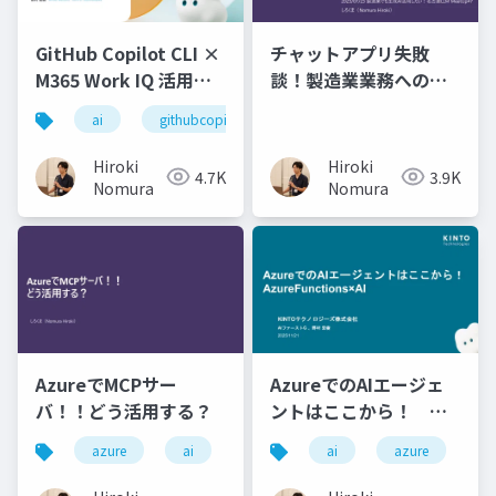
GitHub Copilot CLI ×
チャットアプリ失敗
M365 Work IQ 活用ネ
談！製造業業務への生
タ
成AI導入
ai
githubcopilot
Hiroki
Hiroki
4.7K
3.9K
Nomura
Nomura
AzureでMCPサー
AzureでのAIエージェ
バ！！どう活用する？
ントはここから！
Azure Functions × AI
azure
ai
ai
azure