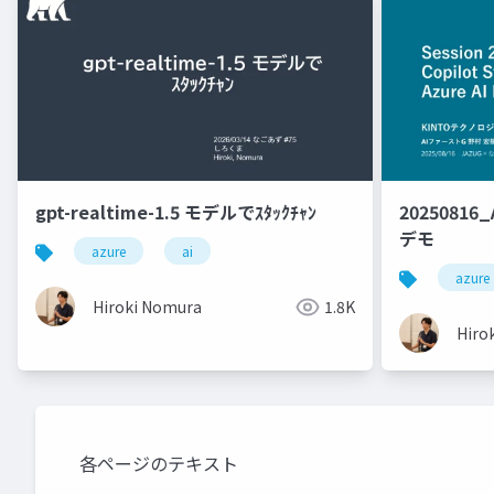
gpt-realtime-1.5 モデルでｽﾀｯｸﾁｬﾝ
20250816_A
デモ
azure
ai
azure
Hiroki Nomura
1.8K
Hiro
各ページのテキスト