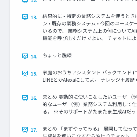
12.
結果的に • 特定の業務システムを使うとき
13.
ン • 既存の業務システム • 今回のユー
いるので、 業務システム上の何についてAI
機能を呼び出すだけでよい。 チャットによ
ちょっと脱線
14.
家庭のおうちアシスタント バックエンド (エー
15.
LINEとかAlexaにしてよ。 ナレッジ＋履歴 Google
まとめ 能動的に使いこなしたいユーザ （例
16.
的なユーザ （例）業務システム利用して仕
る。 ※そのサポートがたまたま生成AIだっ
まとめ 「まずやってみる」 展開して使
17.
生成AIを使いこなすならやはりチャット。