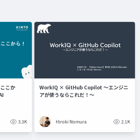
はここか
WorkIQ × GitHub Copilot ～エンジニ
AI
アが使うならこれだ！～
3.3K
Hiroki Nomura
2.1K