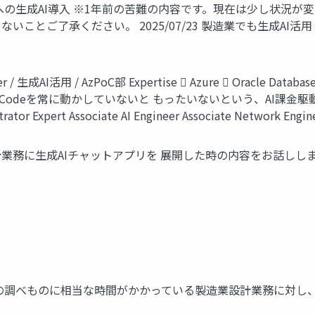
への生成AI導入 ※1年前の苦難の内容です。現在は少し状況が
ご了承ください。 2025/07/23 製造業でも生成AI活用したい
生成AI活用 / AzPoC部 Expertise  Azure  Oracle Database 
、Claude Codeを常に動かしていないと もったいないという、AI課金駆動
tor Expert Associate AI Engineer Associate Network Engine
設計業務に生成AIチャットアプリを 展開した時の内容をお話しします
レッジの調べものに相当な時間がかかっている製造業設計業務に対し