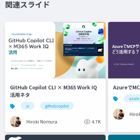
関連スライド
GitHub Copilot CLI × M365 Work IQ
Azureで
活用ネタ
azure
ai
githubcopilot
Hiro
Hiroki Nomura
4.7K