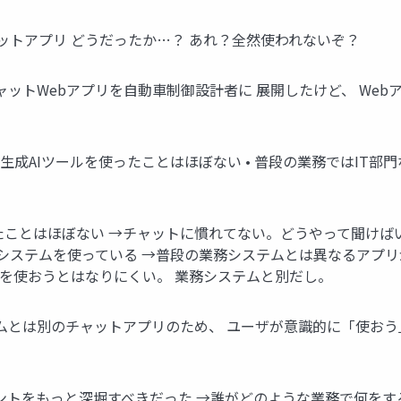
ットアプリ どうだったか…？ あれ？全然使われないぞ？
生成AIチャットWebアプリを自動車制御設計者に 展開したけど、 W
生成AIツールを使ったことはほぼない • 普段の業務ではIT部
ったことはほぼない →チャットに慣れてない。どうやって聞けば
システムを使っている →普段の業務システムとは異なるアプリが
リを使おうとはなりにくい。 業務システムと別だし。
テムとは別のチャットアプリのため、 ユーザが意識的に「使おう
イントをもっと深堀すべきだった →誰がどのような業務で何を