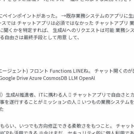
にペインポイントがあった。 →既存業務システムのアプリに生成A
スケースでは チャットアプリは必須ではなかった チャットアプ
に聞くかを特定すれば、 生成AIへのリクエストは可能 業務シ
る自由さは最終手段として用意 して、
ジェント) フロント Functions LINEね。 チャット開
 Drive Azure CosmosDB LLM OpenAI
）生成AI推進者、ITに携わる人  チャットアプリで自由さ
事を遂行することがミッションの人  いつもの業務システム
た
ってもらい、いつでも方向修正できる柔軟さをもつこと。 チャ
 MCPも活用できる ※今はまだ、セキュリティ的に個人利用で