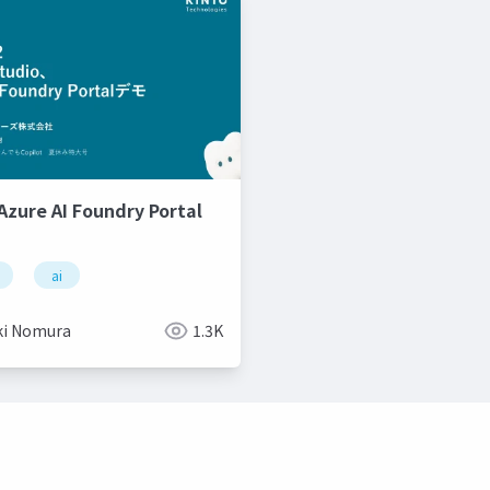
zure AI Foundry Portal
ai
ki Nomura
1.3K