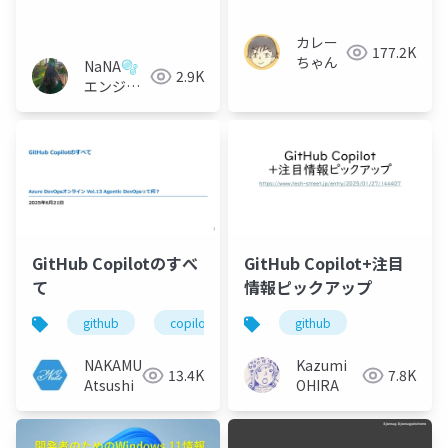
カレー
177.2K
ちゃん
NaNA🫧
2.9K
エンジニ
ア
GitHub Copilotのすべ
GitHub Copilot+注目
て
情報ピックアップ
github
copilot
ai
github
NAKAMURA
Kazumi
13.4K
7.8K
Atsushi
OHIRA