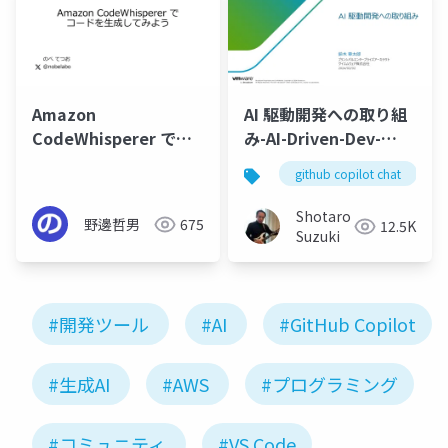
Amazon
AI 駆動開発への取り組
CodeWhisperer でコ
み-AI-Driven-Dev-
ードを生成してみよう
20240202
github copilot chat
Shotaro
野邊哲男
675
12.5K
Suzuki
#開発ツール
#AI
#GitHub Copilot
#生成AI
#AWS
#プログラミング
#コミュニティ
#VS Code