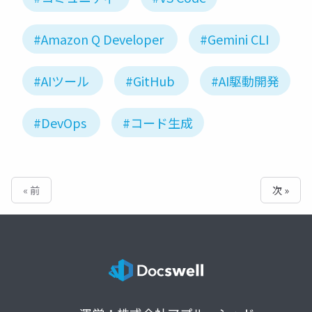
#Amazon Q Developer
#Gemini CLI
#AIツール
#GitHub
#AI駆動開発
#DevOps
#コード生成
« 前
次 »