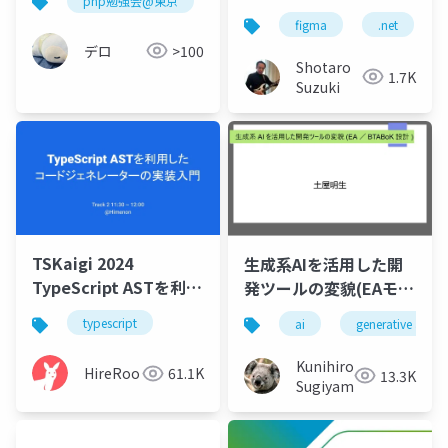
php勉強会@東京
jetbrains
ィブモバイルアプリ）
figma
.net
開発ツール等最新アッ
デロ
>100
プデート
Shotaro
1.7K
Suzuki
TSKaigi 2024
生成系AIを活用した開
TypeScript ASTを利用
発ツールの変貌(EAモデ
したコードジェネレー
リング設計)
typescript
ai
generative ai
ターの実装入門
Kunihiro
HireRoo
61.1K
13.3K
Sugiyama