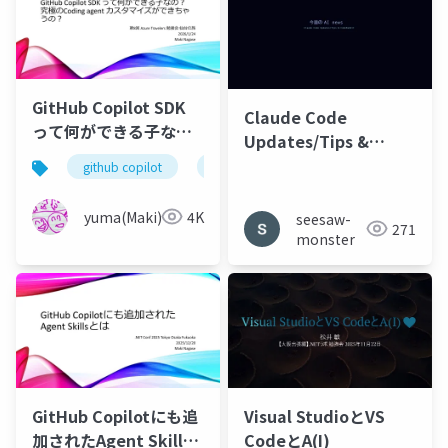
GitHub Copilot SDK
Claude Code
って何ができる子な
Updates/Tips &
の？ 究極のCoding
CodeRabbit 15min
github copilot
github copilot cli
agent カスタマイズが
できちゃうの？
yuma(Maki)
4K
seesaw-
271
monster
GitHub Copilotにも追
Visual StudioとVS
加されたAgent Skills
CodeとA(I)