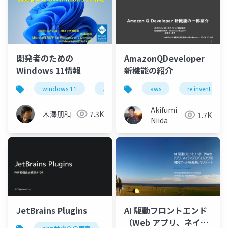
開発者のための
AmazonQDeveloper
Windows 11情報
新機能の紹介
windows 11
.netラボ
aws
re:invent
Akifumi
木澤朋和
7.3K
1.7K
Niida
JetBrains Plugins
AI 駆動フロントエンド
（Web アプリ、ネイテ