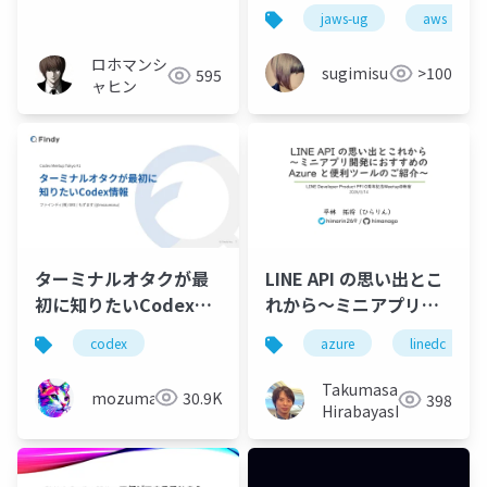
Japan（Gh-CUG）登
を解決しようとした話
jaws-ug
aws
壇資料－ロホマンシャ
ヒン
ロホマンシ
sugimisu
>100
595
ャヒン
ターミナルオタクが最
LINE API の思い出とこ
初に知りたいCodex情
れから～ミニアプリ開
報
発におすすめの Azure
codex
azure
linedc
と便利ツールのご紹介
～
Takumasa
mozumasu
30.9K
398
Hirabayashi