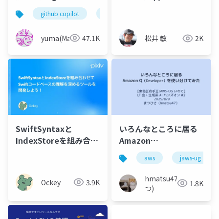
とは
github copilot
agent skills
yuma(Maki)
47.1K
松井 敏
2K
SwiftSyntaxと
いろんなところに居る
IndexStoreを組み合わ
Amazon
せてSwiftコードベース
Q（Developer）を使
aws
jaws-ug
の理解を深めるツール
い分けてみた
を開発しよう！
hmatsu47(ま
Ockey
3.9K
1.8K
つ)