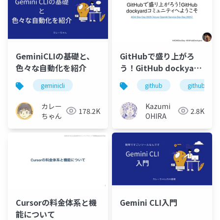
GeminiCLIの基礎と、
GitHubで盛り上がろ
色々な自動化を紹介
う！GitHub dockyard
コミュニティへようこ
geminicli
github
github doc
そ
カレー
Kazumi
178.2K
2.8K
ちゃん
OHIRA
Cursorの料金体系と機
Gemini CLI入門
能について