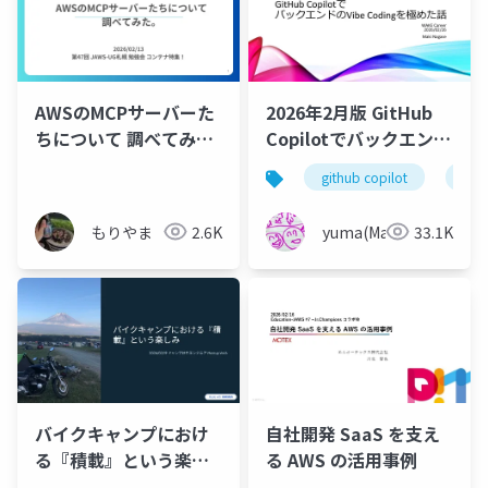
AWSのMCPサーバーた
2026年2月版 GitHub
ちについて 調べてみ
Copilotでバックエンド
た。
のバイブコーディング
github copilot
vib
を極めた話
もりやま
2.6K
yuma(Maki)
33.1K
バイクキャンプにおけ
自社開発 SaaS を支え
る『積載』という楽し
る AWS の活用事例
み