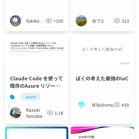
たら大変だった話
Yukiko
>100
ゆうと
313
ぼくの考えた最強のIaC
Claude Code を使って
既存のAzure リソース
をTerraform コードに
azure
変換し各種準備まで行
M.Nishimura
439
うスラッシュコマンド
Kazuki
1.1K
を作ってみたら色々と
Yamabe
苦労したお話