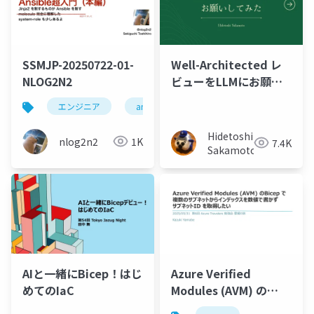
SSMJP-20250722-01-
Well-Architected レ
NLOG2N2
ビューをLLMにお願い
してみる
エンジニア
ansible
system-roles
自動化
Hidetoshi
nlog2n2
1K
7.4K
Sakamoto
AIと一緒にBicep！はじ
Azure Verified
めてのIaC
Modules (AVM) の
Bicep で複数のサブネ