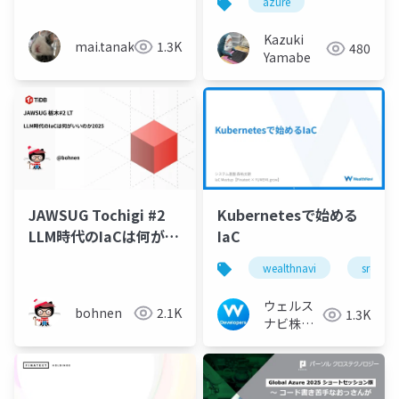
azure
ットからインデックス
を数値で書かずサブネ
Kazuki
mai.tanaka
1.3K
480
ットID を取得したい
Yamabe
JAWSUG Tochigi #2
Kubernetesで始める
LLM時代のIaCは何がい
IaC
いのか2025
wealthnavi
sre
ウェルス
bohnen
2.1K
1.3K
ナビ株式
会社 技術
広報チー
ム