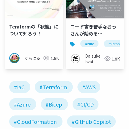
Teraformの「状態」に
コード書き苦手なおっ
ついて知ろう！
さんが始める
Terraform +
azure
microsoft
Azure【Global
Azure2025版】
Daisuke
ぐらにゅ
1.6K
1.8K
Iwai
#IaC
#Terraform
#AWS
#Azure
#Bicep
#CI/CD
#CloudFormation
#GitHub Copilot