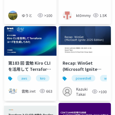
ゆうと
>100
kt0mmy
1.5K
第183 回 雲勉 Kiro CLI
Recap: WinGet
を活用して Terraform
(Microsoft Ignite
コードを生成してみた
2025 Edition)
aws
kiro
新卒
powershell
エンジニア
window
生成ai
Kazuki
雲勉.iret
663
>100
Takai