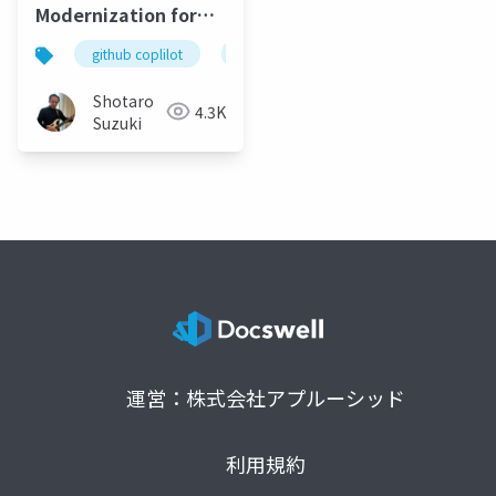
Modernization for
Java & .NET
github coplilot
app modernization
java
Shotaro
4.3K
Suzuki
運営：株式会社アプルーシッド
利用規約