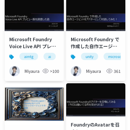
Microsoft Foundry
Microsoft Foundry で
Voice Live API プレビ
作成した自作エージェ
ュー版を調査した話
ントをアバターにして
aimtg
ai
microsoftfoundry
unity
microsoftfou
azure
対話してみた！
Miyaura
>100
Miyaura
361
FoundryのAvatarを召