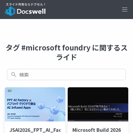
Ope
タグ #microsoft foundry に関するス
ライド
検索
Microsoft Build 2026
JSAI2026_FPT_AI_Factory_v3