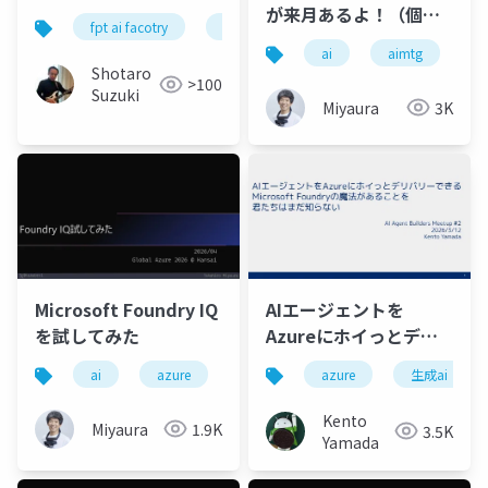
が来月あるよ！（個人
fpt ai facotry
gpu cloud
nvidia
google c
的に）気になるセッシ
ai
aimtg
m
ョン集めてみました。
Shotaro
>100
Suzuki
Miyaura
3K
Microsoft Foundry IQ
AIエージェントを
を試してみた
Azureにホイっとデリ
バリーできる
ai
azure
globalazure
microsoftfoundry
azure
生成ai
Microsoft Foundryの
魔法があることを君た
Kento
Miyaura
1.9K
3.5K
ちはまだ知らない
Yamada