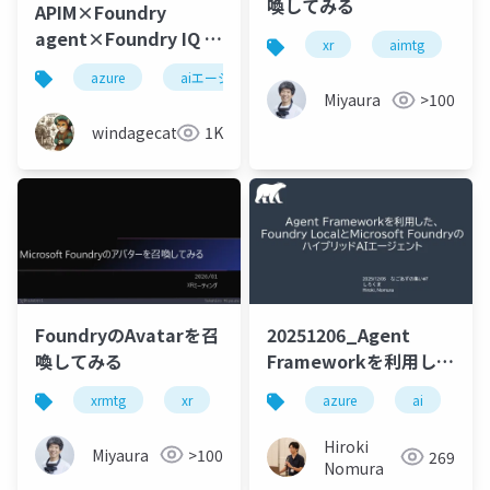
喚してみる
APIM×Foundry
agent×Foundry IQ に
xr
aimtg
m
よるナレッジエージェ
azure
aiエージェント
microsoft foundry
ントの実装
Miyaura
>100
windagecat
1K
FoundryのAvatarを召
20251206_Agent
喚してみる
Frameworkを利用し
た、Foundry Localと
xrmtg
xr
microsoftfoundry
azure
ai
ai
a
Microsoft Foundryの
ハイブリッドエージェ
Hiroki
Miyaura
>100
269
ント
Nomura