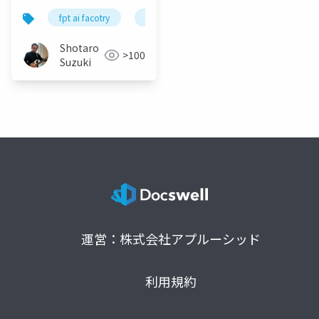
fpt ai facotry
gpu cloud
nvidia
google c
Shotaro
>100
Suzuki
運営：株式会社アプルーシッド
利用規約