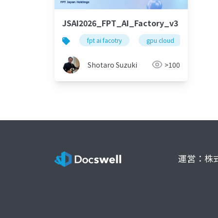
JSAI2026_FPT_AI_Factory_v3
fpt ai facotry
gpu cloud
nvidia
Shotaro Suzuki
>100
運営：株