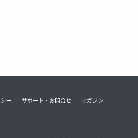
.net
c
java
spring boot
agentic framework
リシー
サポート・お問合せ
マガジン