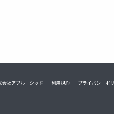
google cloud
aws
azure
ai infused app
式会社アプルーシッド
利用規約
プライバシーポ